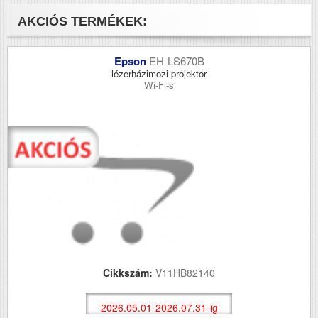
AKCIÓS TERMÉKEK:
Epson
EH-LS670B
lézerházimozi projektor
Wi-Fi-s
Cikkszám:
V11HB82140
2026.05.01-2026.07.31-ig