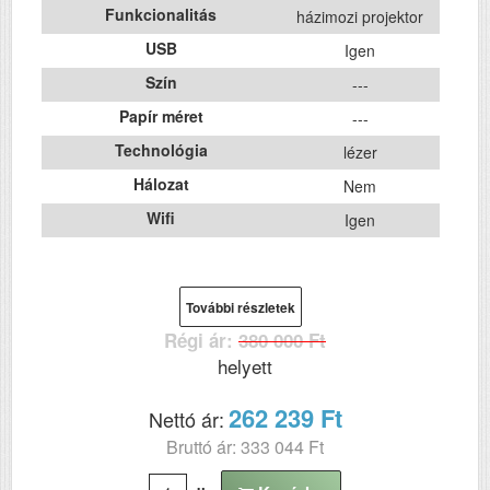
Funkcionalitás
házimozi projektor
USB
Igen
Szín
---
Papír méret
---
Technológia
lézer
Hálozat
Nem
Wifi
Igen
További részletek
Régi ár:
380 000 Ft
helyett
262 239 Ft
Nettó ár:
Bruttó ár: 333 044 Ft