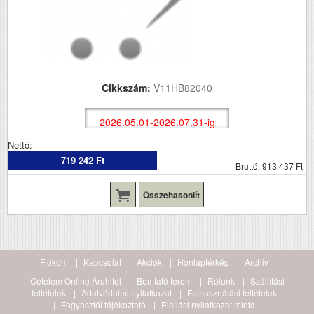
Cikkszám:
V11HB82040
2026.05.01-2026.07.31-ig
Nettó:
719 242 Ft
Bruttó: 913 437 Ft
Összehasonlít
Fiókom
Kapcsolat
Akciók
Honlaptérkép
Archiv
Cetelem Online Áruhitel
Bemtató terem
Rólunk
Szállítási
feltételek
Adatvédelmi nyilatkozat
Felhasználási feltételek
Fogyasztói tájékoztató
Elállási nyilatkozat minta