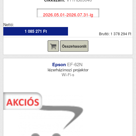
2026.05.01-2026.07.31-ig
Nettó:
1 085 271 Ft
Bruttó: 1 378 294 Ft
Összehasonlít
Epson
EF-62N
lézerházimozi projektor
Wi-Fi-s