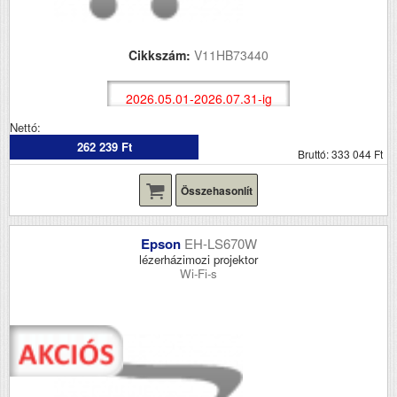
Cikkszám:
V11HB73440
2026.05.01-2026.07.31-ig
Nettó:
262 239 Ft
Bruttó: 333 044 Ft
Összehasonlít
Epson
EH-LS670W
lézerházimozi projektor
Wi-Fi-s