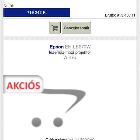
Nettó:
719 242 Ft
Bruttó: 913 437 Ft
Összehasonlít
Epson
EH-LS970W
lézerházimozi projektor
Wi-Fi-s
Cikkszám:
V11HB83040