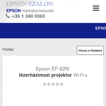
+36 1 340 0363
EPSON
Főoldal
Vissza a főoldalra
Epson EF-62N
lézerházimozi projektor
Wi-Fi-s