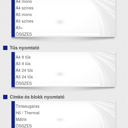
A4 mono
A4 színes
A3 mono
A3 színes
A3+
ÖSSZES
Tűs nyomtató
A4 9 tűs
A3 9 tűs
A4 24 tűs
A3 24 tűs
ÖSSZES
Cimke és blokk nyomtató
Tintasugaras
Hő / Thermal
Mátrix
ÖSSZES