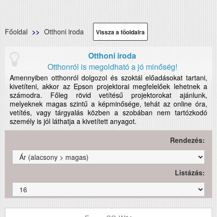
Főoldal
Otthoni iroda
Vissza a főoldalra
Otthoni iroda
Otthonról is megoldható a jó minőség!
Amennyiben otthonról dolgozol és szoktál előadásokat tartani,
kivetíteni, akkor az Epson projektorai megfelelőek lehetnek a
számodra. Főleg rövid vetítésű projektorokat ajánlunk,
melyeknek magas szintű a képminősége, tehát az online óra,
vetítés, vagy tárgyalás közben a szobában nem tartózkodó
személy is jól láthatja a kivetített anyagot.
Rendezés:
Listázás: