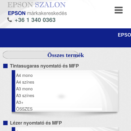
+36 1 340 0363
EPSON
Összes termék
Tintasugaras nyomtató és MFP
A4 mono
A4 színes
A3 mono
A3 színes
A3+
ÖSSZES
Lézer nyomtató és MFP