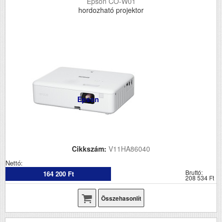
Epson CO-W01
hordozható projektor
Epson
Cikkszám:
V11HA86040
Nettó:
Bruttó:
164 200 Ft
208 534 Ft
Összehasonlít