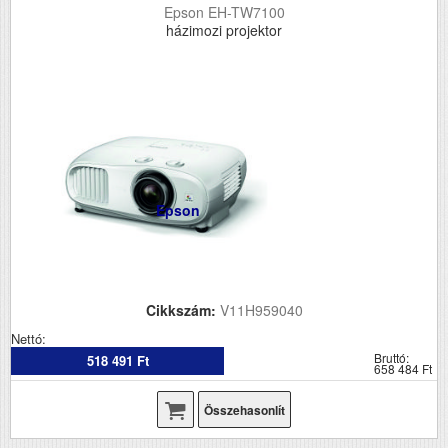
Epson EH-TW7100
házimozi projektor
Epson
Cikkszám:
V11H959040
Nettó:
Bruttó:
518 491 Ft
658 484 Ft
Összehasonlít