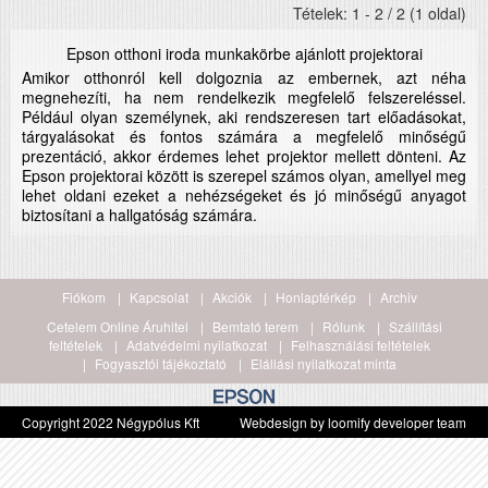
Tételek: 1 - 2 / 2 (1 oldal)
Epson otthoni iroda munkakörbe ajánlott projektorai
Amikor otthonról kell dolgoznia az embernek, azt néha
megnehezíti, ha nem rendelkezik megfelelő felszereléssel.
Például olyan személynek, aki rendszeresen tart előadásokat,
tárgyalásokat és fontos számára a megfelelő minőségű
prezentáció, akkor érdemes lehet projektor mellett dönteni. Az
Epson projektorai között is szerepel számos olyan, amellyel meg
lehet oldani ezeket a nehézségeket és jó minőségű anyagot
biztosítani a hallgatóság számára.
Fiókom
Kapcsolat
Akciók
Honlaptérkép
Archiv
Cetelem Online Áruhitel
Bemtató terem
Rólunk
Szállítási
feltételek
Adatvédelmi nyilatkozat
Felhasználási feltételek
Fogyasztói tájékoztató
Elállási nyilatkozat minta
Copyright 2022 Négypólus Kft
Webdesign by loomify developer team