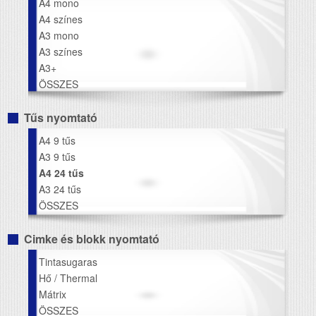
A4 mono
A4 színes
A3 mono
A3 színes
A3+
ÖSSZES
Tűs nyomtató
A4 9 tűs
A3 9 tűs
A4 24 tűs
A3 24 tűs
ÖSSZES
Cimke és blokk nyomtató
Tintasugaras
Hő / Thermal
Mátrix
ÖSSZES