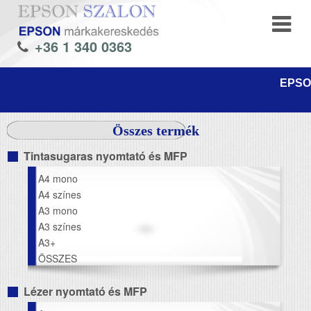
+36 1 340 0363
EPSON
Összes termék
Tintasugaras nyomtató és MFP
A4 mono
A4 színes
A3 mono
A3 színes
A3+
ÖSSZES
Lézer nyomtató és MFP