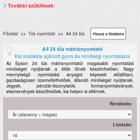
További szűkítések:
Főoldal
Tűs nyomtató
A4 24 tűs
Vissza a főoldalra
A4 24 tűs mátrixnyomtató
Kis irodákba ajánlott gyors és minőségi nyomtatásra
Az Epson 24 tűs mátrixnyomtatói magasabb nyomtatási
minőséget nyújtanak a több tűnek köszönhetően. Nagy
mennyiségű nyomtatási anyagot képesek előállítani,
gazdaságosan üzemeltethetőek, állandó minőséget nyújtanak.
Jegyek, pénztár-bizonylatok, formanyomtatványok,
elismervények készíthetőek, kis helyen is elférnek.
Rendezés:
Listázás: