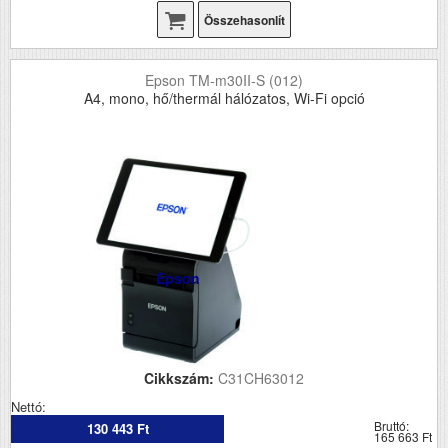
Összehasonlít
Epson TM-m30II-S (012)
A4, mono, hő/thermál hálózatos, Wi-Fi opció
Epson
Cikkszám:
C31CH63012
Nettó:
Bruttó:
130 443 Ft
165 663 Ft