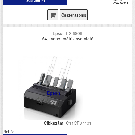
208 290 Ft
264 528 Ft
Összehasonlít
Epson FX-890II
A4, mono, mátrix nyomtató
Epson
Cikkszám:
C11CF37401
Nettó: