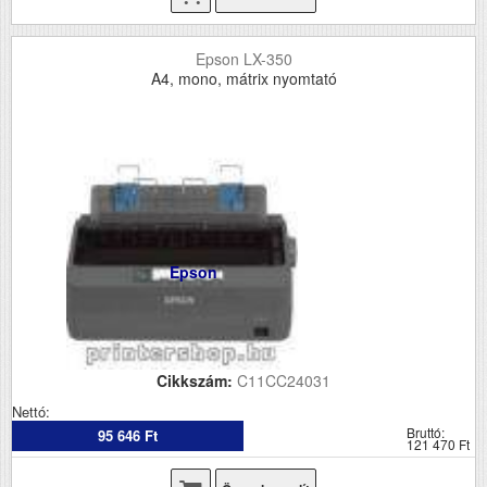
Epson LX-350
A4, mono, mátrix nyomtató
Epson
Cikkszám:
C11CC24031
Nettó:
Bruttó:
95 646 Ft
121 470 Ft