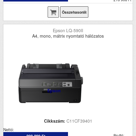
Összehasonlít
Epson LQ-590II
A4, mono, mátrix nyomtató hálózatos
Epson
Cikkszám:
C11CF39401
Nettó:
Bruttó: