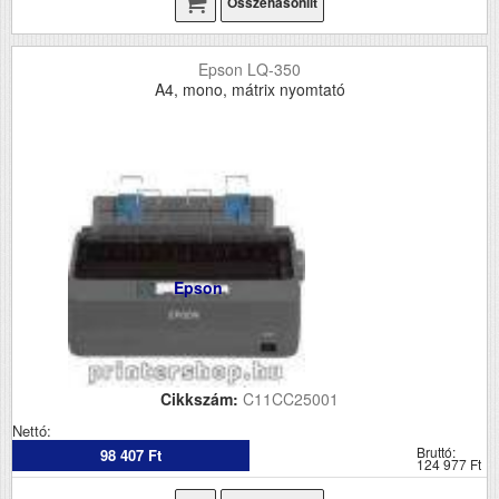
Összehasonlít
Epson LQ-350
A4, mono, mátrix nyomtató
Epson
Cikkszám:
C11CC25001
Nettó:
Bruttó:
98 407 Ft
124 977 Ft