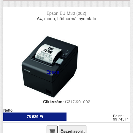
Epson EU-M30 (002)
A4, mono, hő/thermál nyomtató
Epson
Cikkszám:
C31CK01002
Nettó:
Bruttó:
78 539 Ft
99 745 Ft
Összehasonlít