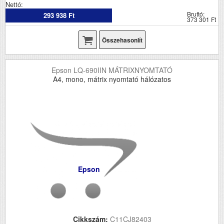
Nettó:
Bruttó:
293 938 Ft
373 301 Ft
Összehasonlít
Epson LQ-690IIN MÁTRIXNYOMTATÓ
A4, mono, mátrix nyomtató hálózatos
Epson
Cikkszám:
C11CJ82403