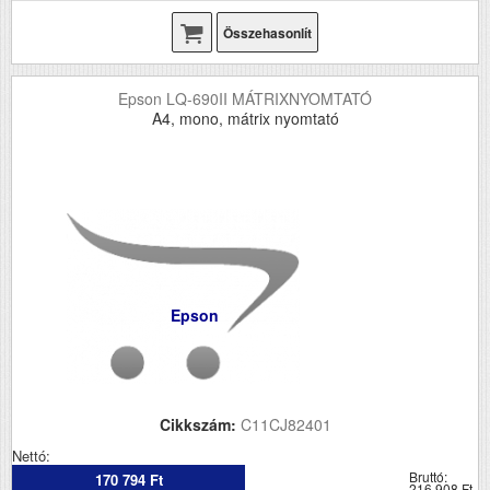
Összehasonlít
Epson LQ-690II MÁTRIXNYOMTATÓ
A4, mono, mátrix nyomtató
Epson
Cikkszám:
C11CJ82401
Nettó:
Bruttó:
170 794 Ft
216 908 Ft