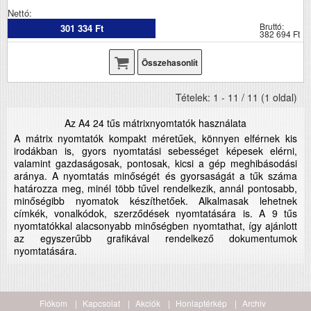
Nettó:
Bruttó:
301 334 Ft
382 694 Ft
Összehasonlít
Tételek: 1 - 11 / 11 (1 oldal)
Az A4 24 tűs mátrixnyomtatók használata
A mátrix nyomtatók kompakt méretűek, könnyen elférnek kis
irodákban is, gyors nyomtatási sebességet képesek elérni,
valamint gazdaságosak, pontosak, kicsi a gép meghibásodási
aránya. A nyomtatás minőségét és gyorsaságát a tűk száma
határozza meg, minél több tűvel rendelkezik, annál pontosabb,
minőségibb nyomatok készíthetőek. Alkalmasak lehetnek
címkék, vonalkódok, szerződések nyomtatására is. A 9 tűs
nyomtatókkal alacsonyabb minőségben nyomtathat, így ajánlott
az egyszerűbb grafikával rendelkező dokumentumok
nyomtatására.
Fiókom
Kapcsolat
Akciók
Honlaptérkép
Archiv