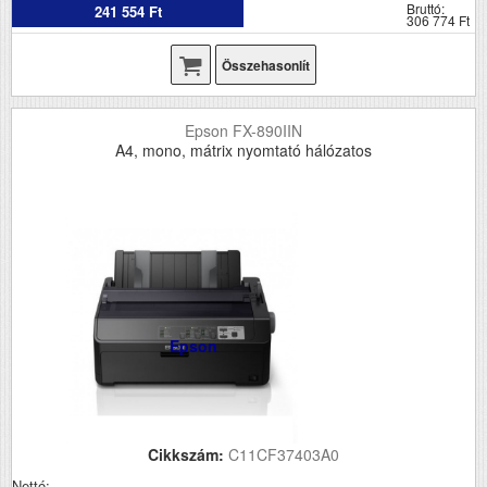
Bruttó:
241 554 Ft
306 774 Ft
Összehasonlít
Epson FX-890IIN
A4, mono, mátrix nyomtató hálózatos
Epson
Cikkszám:
C11CF37403A0
Nettó: