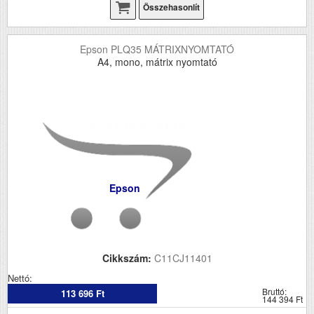
Összehasonlít
Epson PLQ35 MÁTRIXNYOMTATÓ
A4, mono, mátrix nyomtató
Epson
Cikkszám:
C11CJ11401
Nettó:
Bruttó:
113 696 Ft
144 394 Ft