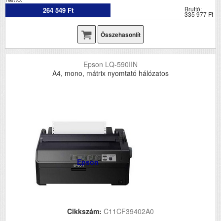
Bruttó:
264 549 Ft
335 977 Ft
Összehasonlít
Epson LQ-590IIN
A4, mono, mátrix nyomtató hálózatos
Epson
Cikkszám:
C11CF39402A0