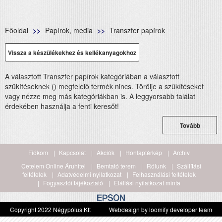
Főoldal
Papírok, media
Transzfer papírok
Vissza a készülékekhez és kellékanyagokhoz
A választott Transzfer papírok kategóriában a választott
szűkítéseknek () megfelelő termék nincs. Törölje a szűkítéseket
vagy nézze meg más kategóriákban is. A leggyorsabb találat
érdekében használja a fenti keresőt!
Tovább
Fiókom
Kapcsolat
Akciók
Honlaptérkép
Archiv
Cetelem Online Áruhitel
Bemtató terem
Rólunk
Szállítási
feltételek
Adatvédelmi nyilatkozat
Felhasználási feltételek
Fogyasztói tájékoztató
Elállási nyilatkozat minta
Copyright 2022 Négypólus Kft
Webdesign by loomify developer team