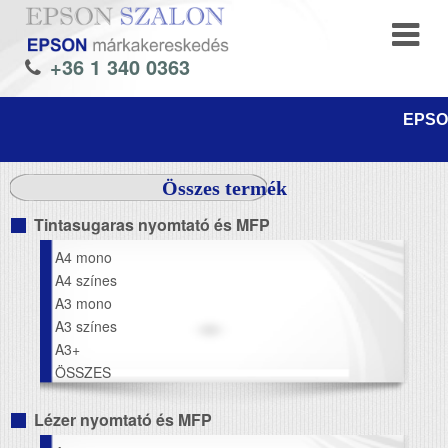
+36 1 340 0363
EPSON
Összes termék
Tintasugaras nyomtató és MFP
A4 mono
A4 színes
A3 mono
A3 színes
A3+
ÖSSZES
Lézer nyomtató és MFP