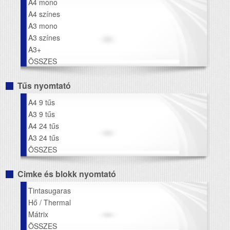
A4 mono
A4 színes
A3 mono
A3 színes
A3+
ÖSSZES
Tűs nyomtató
A4 9 tűs
A3 9 tűs
A4 24 tűs
A3 24 tűs
ÖSSZES
Cimke és blokk nyomtató
Tintasugaras
Hő / Thermal
Mátrix
ÖSSZES