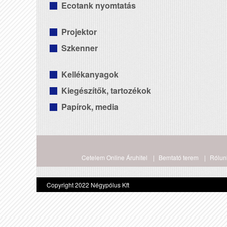
Ecotank nyomtatás
Projektor
Szkenner
Kellékanyagok
Kiegészítők, tartozékok
Papírok, media
Cetelem Online Áruhitel
Bemtató terem
Rólun
Copyright 2022 Négypólus Kft