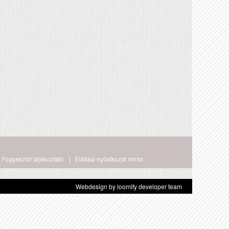
Fogyasztói tájékoztató
Elállási nyilatkozat minta
Webdesign by loomify developer team