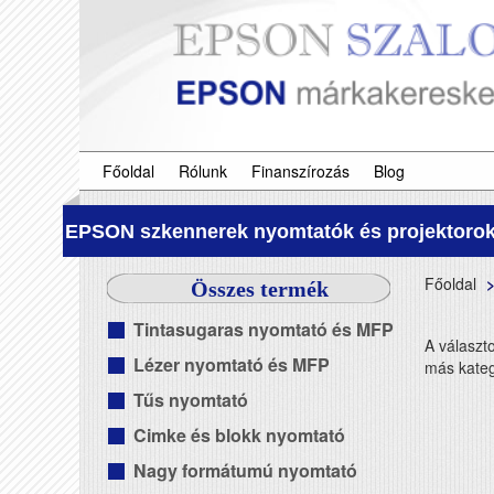
Főoldal
Rólunk
Finanszírozás
Blog
EPSON szkennerek nyomtatók és projektorok
Főoldal
Összes termék
Tintasugaras nyomtató és MFP
A választ
Lézer nyomtató és MFP
más kateg
Tűs nyomtató
Cimke és blokk nyomtató
Nagy formátumú nyomtató