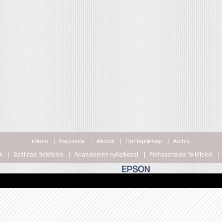
Fiókom
Kapcsolat
Akciók
Honlaptérkép
Archiv
k
Szállítási feltételek
Adatvédelmi nyilatkozat
Felhasználási feltételek