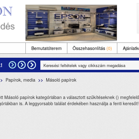
Bemutatóterem
Összehasonlítás
(0)
Ajánlatk
!
Papírok, media
Másoló papírok
ott Másoló papírok kategóriában a választott szűkítéseknek () megfelel
óriákban is. A leggyorsabb találat érdekében használja a fenti keresőt!