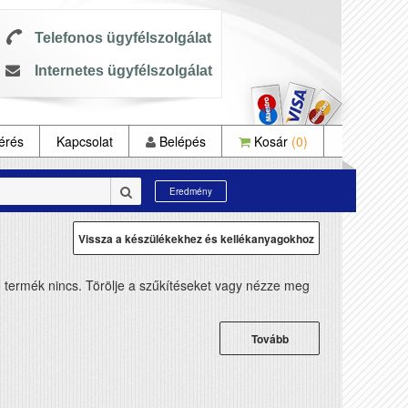
Telefonos ügyfélszolgálat
Internetes ügyfélszolgálat
érés
Kapcsolat
Belépés
Kosár
(0)
Eredmény
Vissza a készülékekhez és kellékanyagokhoz
ő termék nincs. Törölje a szűkítéseket vagy nézze meg
Tovább