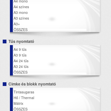
A4 mono
A4 színes
A3 mono
A3 színes
A3+
ÖSSZES
Tűs nyomtató
A4 9 tűs
A3 9 tűs
A4 24 tűs
A3 24 tűs
ÖSSZES
Cimke és blokk nyomtató
Tintasugaras
Hő / Thermal
Mátrix
ÖSSZES