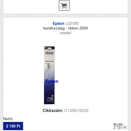
Epson
LQ1050
festékszalag - ribbon 200K
eredeti
Epson
Cikkszám:
C13S015022
Nettó:
Bruttó:
2 150 Ft
2 731 Ft