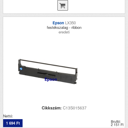
Epson
LX350
festékszalag - ribbon
eredeti
Epson
Cikkszám:
C13S015637
Nettó:
Bruttó:
1 694 Ft
2 151 Ft