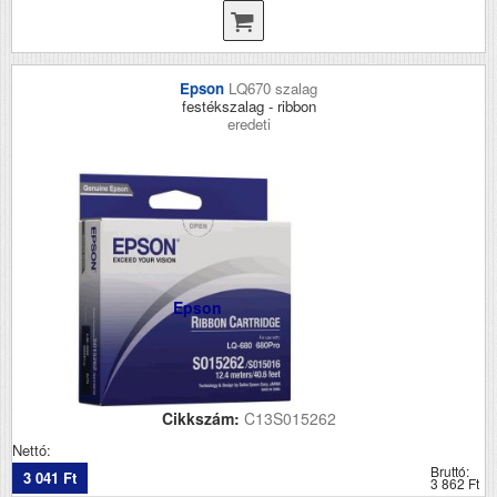
Epson
LQ670 szalag
festékszalag - ribbon
eredeti
Epson
Cikkszám:
C13S015262
Nettó:
Bruttó:
3 041 Ft
3 862 Ft