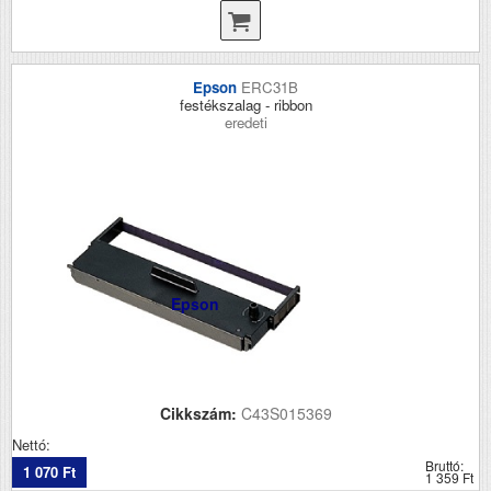
Epson
ERC31B
festékszalag - ribbon
eredeti
Epson
Cikkszám:
C43S015369
Nettó:
Bruttó:
1 070 Ft
1 359 Ft