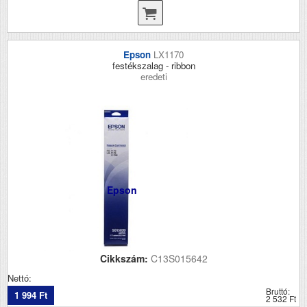
Epson
LX1170
festékszalag - ribbon
eredeti
Epson
Cikkszám:
C13S015642
Nettó:
Bruttó:
1 994 Ft
2 532 Ft