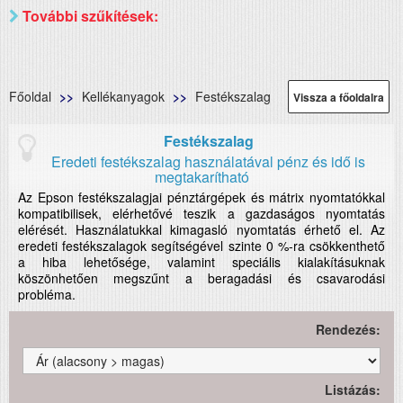
További szűkítések:
Főoldal
Kellékanyagok
Festékszalag
Vissza a főoldalra
Festékszalag
Eredeti festékszalag használatával pénz és idő is
megtakarítható
Az Epson festékszalagjai pénztárgépek és mátrix nyomtatókkal
kompatibilisek, elérhetővé teszik a gazdaságos nyomtatás
elérését. Használatukkal kimagasló nyomtatás érhető el. Az
eredeti festékszalagok segítségével szinte 0 %-ra csökkenthető
a hiba lehetősége, valamint speciális kialakításuknak
köszönhetően megszűnt a beragadási és csavarodási
probléma.
Rendezés:
Listázás: