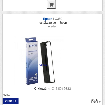
Epson
LQ350
festékszalag - ribbon
eredeti
Epson
Cikkszám:
C13S015633
Nettó:
Bruttó:
2 031 Ft
2 579 Ft