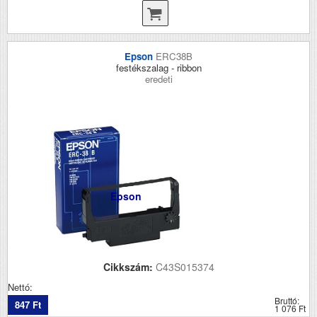
Epson
ERC38B
festékszalag - ribbon
eredeti
Epson
Cikkszám:
C43S015374
Nettó:
Bruttó:
847 Ft
1 076 Ft