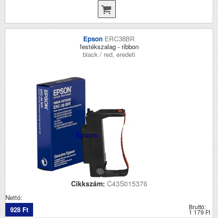
Epson
ERC38BR
festékszalag - ribbon
black / red, eredeti
Epson
Cikkszám:
C43S015376
Nettó:
Bruttó:
928 Ft
1 179 Ft