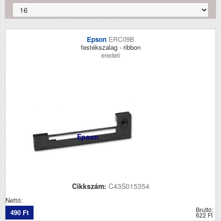
Epson
ERC09B
festékszalag - ribbon
eredeti
Epson
Cikkszám:
C43S015354
Nettó:
Bruttó:
490 Ft
622 Ft