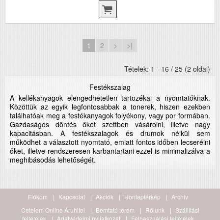
1
2
>
>|
Tételek: 1 - 16 / 25 (2 oldal)
Festékszalag
A kellékanyagok elengedhetetlen tartozékai a nyomtatóknak.
Közöttük az egyik legfontosabbak a tonerek, hiszen ezekben
találhatóak meg a festékanyagok folyékony, vagy por formában.
Gazdaságos döntés őket szettben vásárolni, illetve nagy
kapacitásban. A festékszalagok és drumok nélkül sem
működhet a választott nyomtató, emiatt fontos időben lecserélni
őket, illetve rendszeresen karbantartani ezzel is minimalizálva a
meghibásodás lehetőségét.
Fiókom
Kapcsolat
Akciók
Honlaptérkép
Archiv
Cetelem Online Áruhitel
Bemtató terem
Rólunk
Szállítási
feltételek
Adatvédelmi nyilatkozat
Felhasználási feltételek