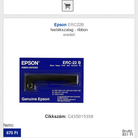
Epson
ERC22B
festékszalag - ribbon
eredeti
Epson
Cikkszám:
C43S015358
Nettó:
Bruttó:
670 Ft
851 Ft