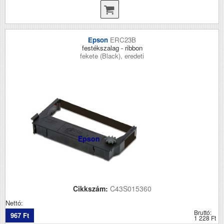
Epson
ERC23B
festékszalag - ribbon
fekete (Black), eredeti
Epson
Cikkszám:
C43S015360
Nettó:
Bruttó:
967 Ft
1 228 Ft