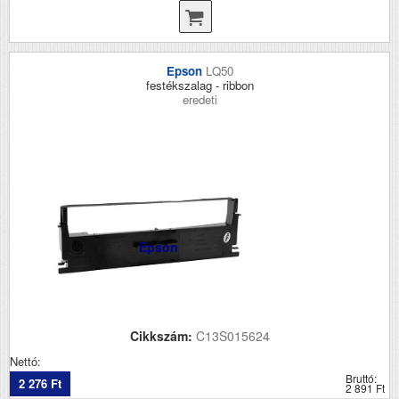
Epson
LQ50
festékszalag - ribbon
eredeti
Epson
Cikkszám:
C13S015624
Nettó:
Bruttó:
2 276 Ft
2 891 Ft