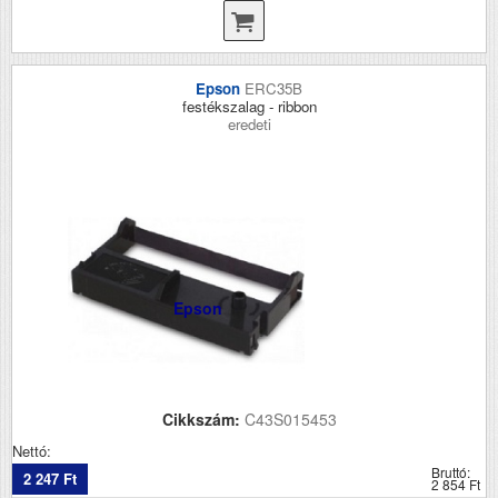
Epson
ERC35B
festékszalag - ribbon
eredeti
Epson
Cikkszám:
C43S015453
Nettó:
Bruttó:
2 247 Ft
2 854 Ft