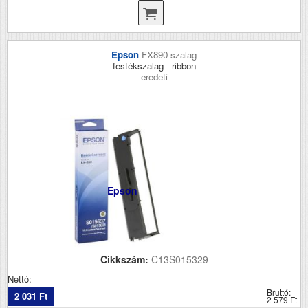
Epson
FX890 szalag
festékszalag - ribbon
eredeti
Epson
Cikkszám:
C13S015329
Nettó:
Bruttó:
2 031 Ft
2 579 Ft