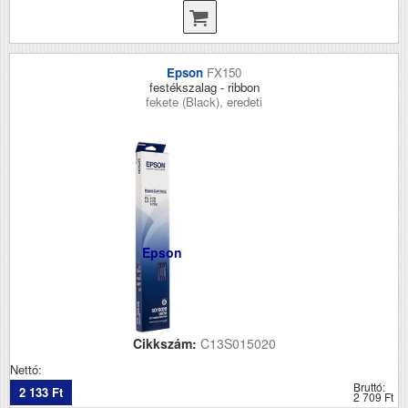
Epson
FX150
festékszalag - ribbon
fekete (Black), eredeti
Epson
Cikkszám:
C13S015020
Nettó:
Bruttó:
2 133 Ft
2 709 Ft