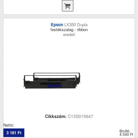
Epson
LX350 Dupla
festékszalag - ribbon
eredeti
Epson
Cikkszám:
C13S015647
Nettó:
Bruttó:
3 181 Ft
4 040 Ft