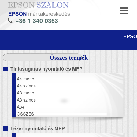
+36 1 340 0363
EPSON
Összes termék
Tintasugaras nyomtató és MFP
A4 mono
A4 színes
A3 mono
A3 színes
A3+
ÖSSZES
Lézer nyomtató és MFP