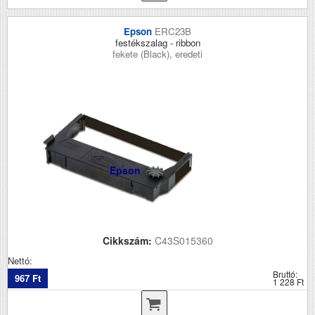
Epson
ERC23B
festékszalag - ribbon
fekete (Black), eredeti
Epson
Cikkszám:
C43S015360
Nettó:
Bruttó:
967 Ft
1 228 Ft