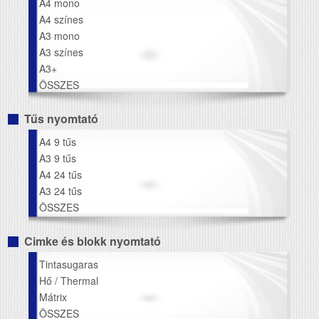
A4 mono
A4 színes
A3 mono
A3 színes
A3+
ÖSSZES
Tűs nyomtató
A4 9 tűs
A3 9 tűs
A4 24 tűs
A3 24 tűs
ÖSSZES
Cimke és blokk nyomtató
Tintasugaras
Hő / Thermal
Mátrix
ÖSSZES