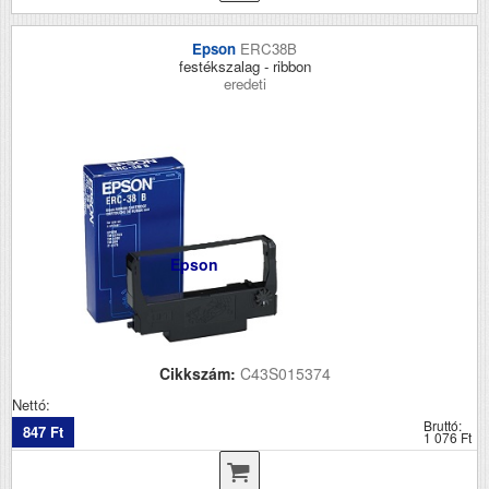
Epson
ERC38B
festékszalag - ribbon
eredeti
Epson
Cikkszám:
C43S015374
Nettó:
Bruttó:
847 Ft
1 076 Ft