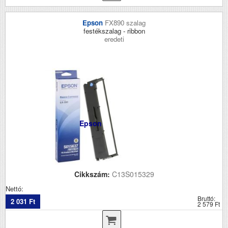
Epson
FX890 szalag
festékszalag - ribbon
eredeti
Epson
Cikkszám:
C13S015329
Nettó:
Bruttó:
2 031 Ft
2 579 Ft