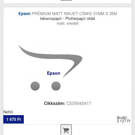
Epson
PRÉMIUM MATT INKJET CÍMKE 51MM X 35M
tekercspapír - Plotterpapír oldal
matt, eredeti
Epson
Cikkszám:
C33S045417
Nettó:
Bruttó:
1 675 Ft
2 127 Ft