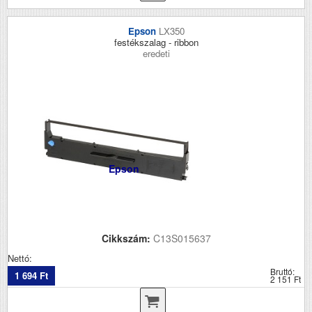
Epson
LX350
festékszalag - ribbon
eredeti
Epson
Cikkszám:
C13S015637
Nettó:
Bruttó:
1 694 Ft
2 151 Ft