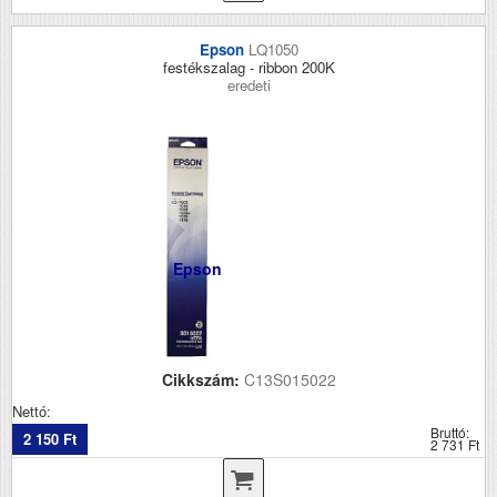
Epson
LQ1050
festékszalag - ribbon 200K
eredeti
Epson
Cikkszám:
C13S015022
Nettó:
Bruttó:
2 150 Ft
2 731 Ft