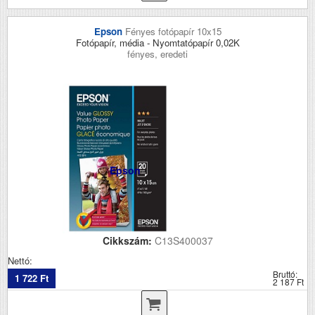
Epson
Fényes fotópapír 10x15
Fotópapír, média - Nyomtatópapír 0,02K
fényes, eredeti
Epson
Cikkszám:
C13S400037
Nettó:
Bruttó:
1 722 Ft
2 187 Ft