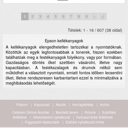
1
2
3
4
5
6
7
8
9
>
>|
Tételek: 1 - 16 / 607 (38 oldal)
Epson kellékanyagok
A kellékanyagok elengedhetetlen tartozékai a nyomtatóknak.
Közöttük az egyik legfontosabbak a tonerek, hiszen ezekben
találhatóak meg a festékanyagok folyékony, vagy por formában.
Gazdaságos döntés őket szettben vásárolni, illetve nagy
kapacitásban. A festékszalagok és drumok nélkül sem
működhet a választott nyomtató, emiatt fontos időben lecserélni
őket, illetve rendszeresen karbantartani ezzel is minimalizálva a
meghibásodás lehetőségét.
Fiókom
Kapcsolat
Akciók
Honlaptérkép
Archiv
Cetelem Online Áruhitel
Bemtató terem
Rólunk
Szállítási
feltételek
Adatvédelmi nyilatkozat
Felhasználási feltételek
Fogyasztói tájékoztató
Elállási nyilatkozat minta