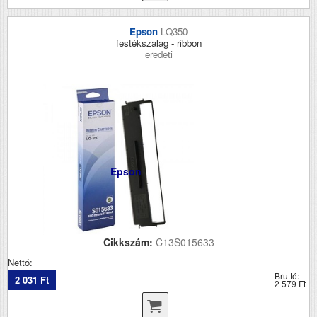
Epson
LQ350
festékszalag - ribbon
eredeti
Epson
Cikkszám:
C13S015633
Nettó:
Bruttó:
2 031 Ft
2 579 Ft