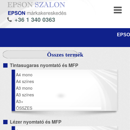
+36 1 340 0363
EPSON
Összes termék
Tintasugaras nyomtató és MFP
A4 mono
A4 színes
A3 mono
A3 színes
A3+
ÖSSZES
Lézer nyomtató és MFP