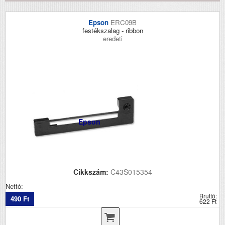
Epson
ERC09B
festékszalag - ribbon
eredeti
Epson
Cikkszám:
C43S015354
Nettó:
Bruttó:
490 Ft
622 Ft