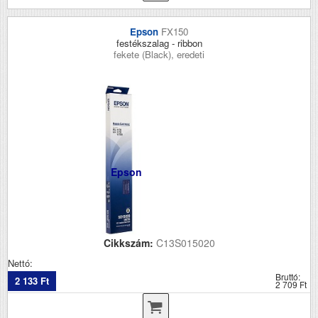
Epson
FX150
festékszalag - ribbon
fekete (Black), eredeti
Epson
Cikkszám:
C13S015020
Nettó:
Bruttó:
2 133 Ft
2 709 Ft