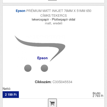
Epson
PRÉMIUM MATT INKJET 76MM X 51MM 650
CÍMKE/TEKERCS
tekercspapír - Plotterpapír oldal
matt, eredeti
Epson
Cikkszám:
C33S045534
Nettó:
Bruttó:
2 199 Ft
2 793 Ft