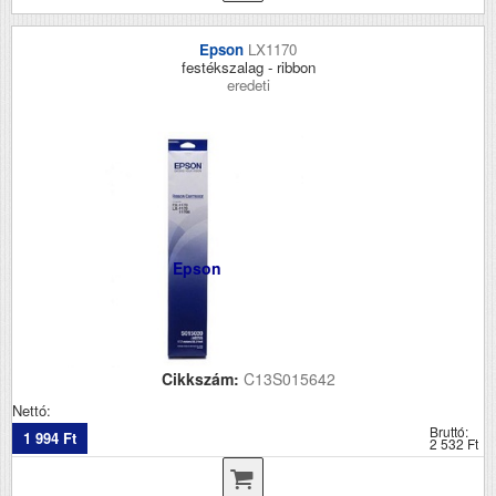
Epson
LX1170
festékszalag - ribbon
eredeti
Epson
Cikkszám:
C13S015642
Nettó:
Bruttó:
1 994 Ft
2 532 Ft