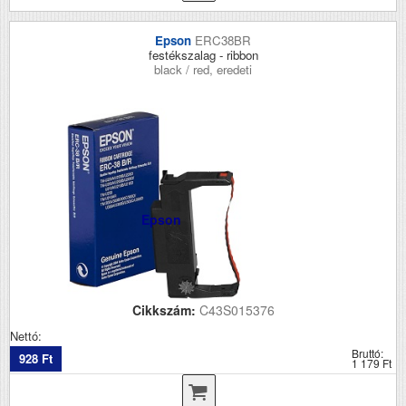
Epson
ERC38BR
festékszalag - ribbon
black / red, eredeti
Epson
Cikkszám:
C43S015376
Nettó:
Bruttó:
928 Ft
1 179 Ft