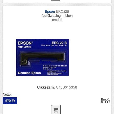
Epson
ERC22B
festékszalag - ribbon
eredeti
Epson
Cikkszám:
C43S015358
Nettó:
Bruttó:
670 Ft
851 Ft