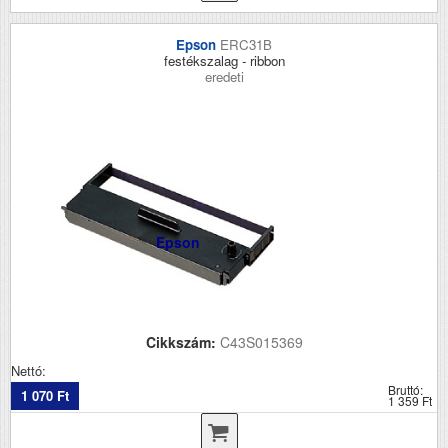
Epson
ERC31B
festékszalag - ribbon
eredeti
Epson
Cikkszám:
C43S015369
Nettó:
Bruttó:
1 070 Ft
1 359 Ft