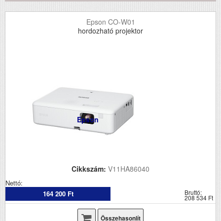
Epson CO-W01
hordozható projektor
Epson
Cikkszám:
V11HA86040
Nettó:
Bruttó:
164 200 Ft
208 534 Ft
Összehasonlít