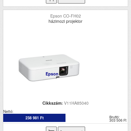
Epson CO-FH02
házimozi projektor
Epson
Cikkszám:
V11HA85040
Nettó:
Bruttó:
238 981 Ft
303 506 Ft