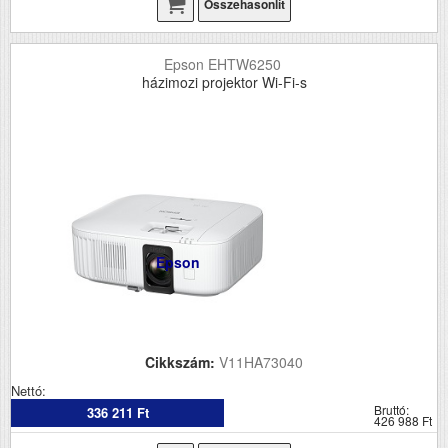
Összehasonlít
Epson EHTW6250
házimozi projektor Wi-Fi-s
Epson
Cikkszám:
V11HA73040
Nettó:
Bruttó:
336 211 Ft
426 988 Ft