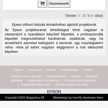
Összehasonlít
Tételek: 1 - 3 / 3 (1 oldal)
Epson otthoni fotózás témaköréhez ajánlott projektorok
Az Epson projektoraival lehetőséged lehet nagyban is
visszanézni a nyaraláson készített képeidet, a professzionális
képeidet megmutathatod barátoknak, családnak, vagy ha
amatőrként szereted kattogtatni a kamerát, úgy nosztalgiaként
néha- néha jól eshet nagyban végigmenni a már elkészített
képeken.
Fiókom
Kapcsolat
Akciók
Honlaptérkép
Archiv
Cetelem Online Áruhitel
Bemtató terem
Rólunk
Szállítási
feltételek
Adatvédelmi nyilatkozat
Felhasználási feltételek
Fogyasztói tájékoztató
Elállási nyilatkozat minta
Copyright 2022 Négypólus Kft
Webdesign by loomify developer team