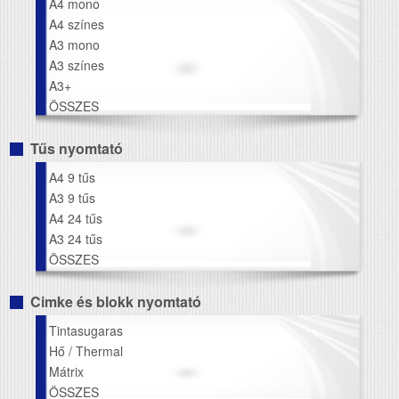
A4 mono
A4 színes
A3 mono
A3 színes
A3+
ÖSSZES
Tűs nyomtató
A4 9 tűs
A3 9 tűs
A4 24 tűs
A3 24 tűs
ÖSSZES
Cimke és blokk nyomtató
Tintasugaras
Hő / Thermal
Mátrix
ÖSSZES