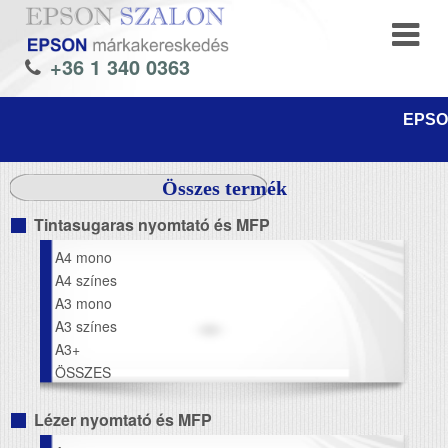
+36 1 340 0363
EPSON
Összes termék
Tintasugaras nyomtató és MFP
A4 mono
A4 színes
A3 mono
A3 színes
A3+
ÖSSZES
Lézer nyomtató és MFP