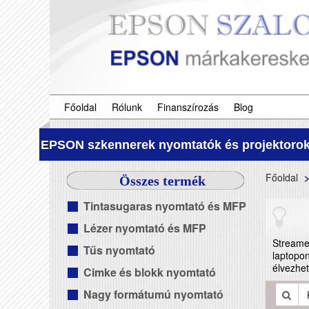
Főoldal
Rólunk
Finanszírozás
Blog
EPSON szkennerek nyomtatók és projektorok
Főoldal
Összes termék
Tintasugaras nyomtató és MFP
Lézer nyomtató és MFP
Streamel
Tűs nyomtató
laptopo
élvezhe
Cimke és blokk nyomtató
Nagy formátumú nyomtató