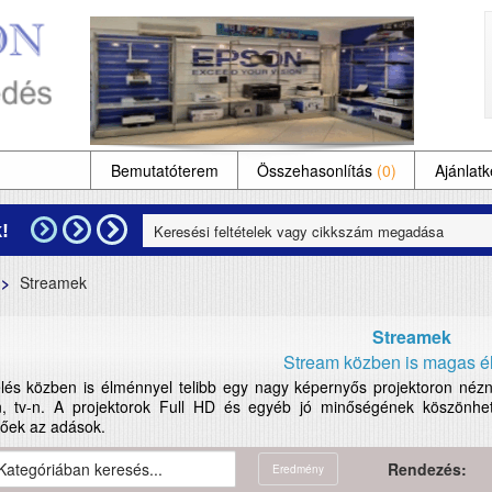
Bemutatóterem
Összehasonlítás
(0)
Ajánlatk
!
Streamek
Streamek
Stream közben is magas é
és közben is élménnyel telibb egy nagy képernyős projektoron nézni 
n, tv-n. A projektorok Full HD és egyéb jó minőségének köszönhe
tőek az adások.
Rendezés:
Eredmény