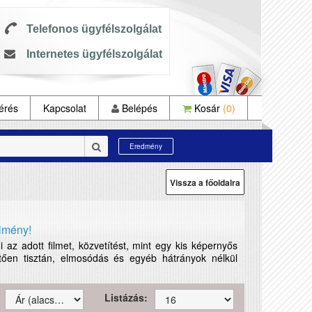
Telefonos ügyfélszolgálat
Internetes ügyfélszolgálat
érés
Kapcsolat
Belépés
Kosár
(0)
Eredmény
Vissza a főoldalra
lmény!
az adott filmet, közvetítést, mint egy kis képernyős
tően tisztán, elmosódás és egyéb hátrányok nélkül
Listázás: