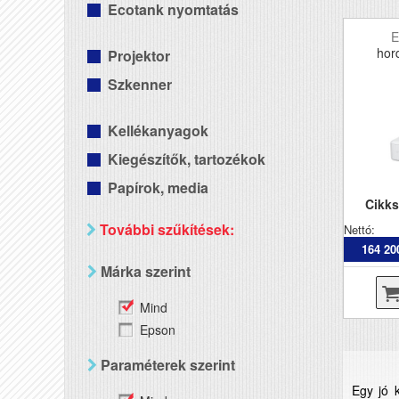
Ecotank nyomtatás
E
hor
Projektor
Szkenner
Kellékanyagok
Kiegészítők, tartozékok
Papírok, media
Cikk
További szűkítések:
Nettó:
164 20
Márka szerint
Mind
Epson
Paraméterek szerint
Egy jó k