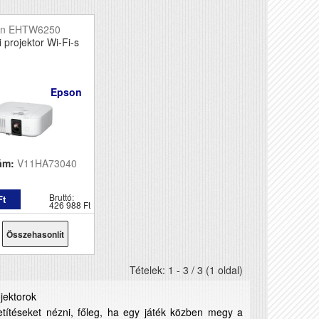
on EHTW6250
 projektor Wi-Fi-s
Epson
ám:
V11HA73040
Bruttó:
Ft
426 988 Ft
Összehasonlít
Tételek: 1 - 3 / 3 (1 oldal)
jektorok
etítéseket nézni, főleg, ha egy játék közben megy a