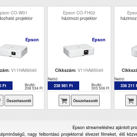
pson CO-W01
Epson CO-FH02
Eps
dozható projektor
házimozi projektor
házimozi
Epson
Epson
szám:
V11HA86040
Cikkszám:
V11HA85040
Cikksz
Nettó:
Nettó:
Bruttó:
Bruttó:
0 Ft
238 981 Ft
336 211 
208 534 Ft
303 506 Ft
Összehasonlít
Összehasonlít
Epson streameléshez ajánlott pro
épminőségű, nagy felbontású projektorral élvezet filmeket, élő közv