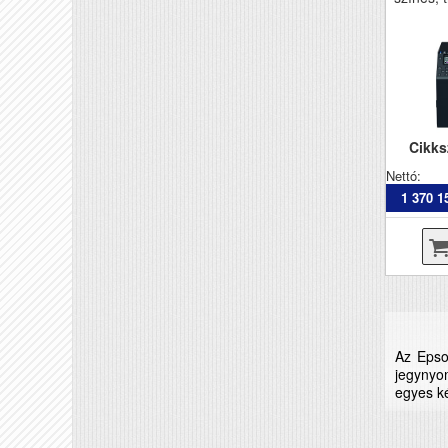
Cikk
Nettó:
1 370 1
Az Epso
jegynyo
egyes ké