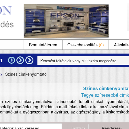
Bemutatóterem
Összehasonlítás
(0)
Ajánlatk
!
Színes címkenyomtató
Színes címkenyomta
Tegye színesebbé címké
n színes címkenyomtatóival színesebbé teheti címkéi nyomtatását
ések figyelhetőek meg. Például a matt fekete tinta alkalmazásával sima
omtatókat a gyógyszeripar, a gyártás, az egészségügy, a kiskeresked
Rendezés:
Eredmény