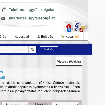
Telefonos ügyfélszolgálat
Internetes ügyfélszolgálat
érés
Kapcsolat
Belépés
Kosár
(0)
Eredmény
Vissza a főoldalra
tó
it!
, az újabb sorozatokban (C6000, C6500) javítások,
 és textúrált papírra is nyomtatnak a készülékek. Ezen
elem és a jegynyomtatás területein dolgozók számára
Listázás: