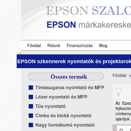
Főoldal
Rólunk
Finanszírozás
Blog
EPSON szkennerek nyomtatók és projektorok
Főoldal
Összes termék
Tintasugaras nyomtató és MFP
Lézer nyomtató és MFP
Az Epso
Tűs nyomtató
fejleszt
címkeny
Cimke és blokk nyomtató
ajánljuk.
Nagy formátumú nyomtató