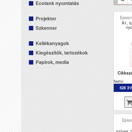
Ecotank nyomtatás
Epson
Projektor
A1, s
nyo
Szkenner
Kellékanyagok
Kiegészítők, tartozékok
Papírok, media
Cikksz
Nettó:
528 31
Epso
színes, 