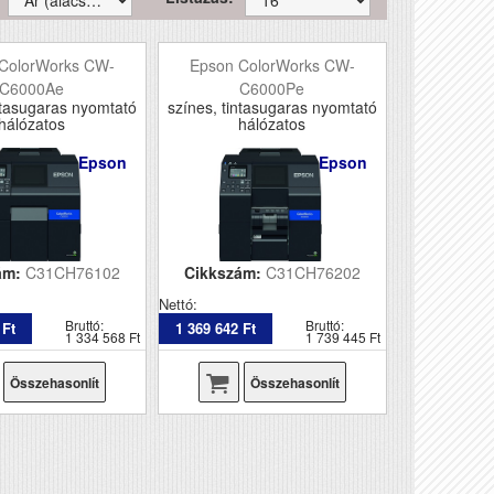
ColorWorks CW-
Epson ColorWorks CW-
C6000Ae
C6000Pe
ntasugaras nyomtató
színes, tintasugaras nyomtató
hálózatos
hálózatos
Epson
Epson
ám:
C31CH76102
Cikkszám:
C31CH76202
Nettó:
Bruttó:
Bruttó:
 Ft
1 369 642 Ft
1 334 568 Ft
1 739 445 Ft
Összehasonlít
Összehasonlít