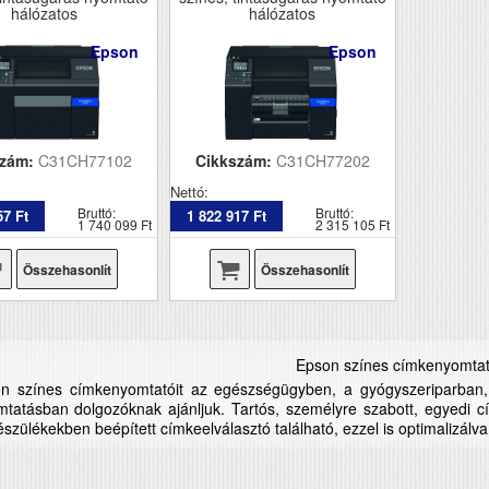
hálózatos
hálózatos
Epson
Epson
szám:
C31CH77102
Cikkszám:
C31CH77202
Nettó:
Bruttó:
Bruttó:
57 Ft
1 822 917 Ft
1 740 099 Ft
2 315 105 Ft
Összehasonlít
Összehasonlít
Epson színes címkenyomta
n színes címkenyomtatóit az egészségügyben, a gyógyszeriparban, 
mtatásban dolgozóknak ajánljuk. Tartós, személyre szabott, egyedi 
szülékekben beépített címkeelválasztó található, ezzel is optimalizál