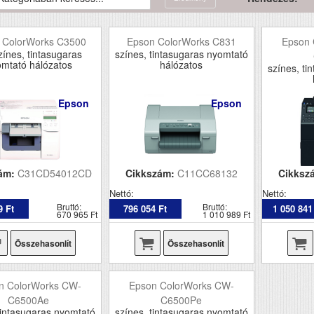
 ColorWorks C3500
Epson ColorWorks C831
Epson 
zínes, tintasugaras
színes, tintasugaras nyomtató
mtató hálózatos
hálózatos
színes, ti
Epson
Epson
ám:
C31CD54012CD
Cikkszám:
C11CC68132
Cikksz
Nettó:
Nettó:
Bruttó:
Bruttó:
9 Ft
796 054 Ft
1 050 841
670 965 Ft
1 010 989 Ft
Összehasonlít
Összehasonlít
n ColorWorks CW-
Epson ColorWorks CW-
C6500Ae
C6500Pe
tintasugaras nyomtató
színes, tintasugaras nyomtató