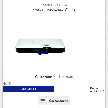
Epson EB-1780W
kiválóan hordozható Wi-Fi-s
Epson
Cikkszám:
V11H795040
Nettó:
Bruttó:
315 316 Ft
400 451 Ft
Összehasonlít