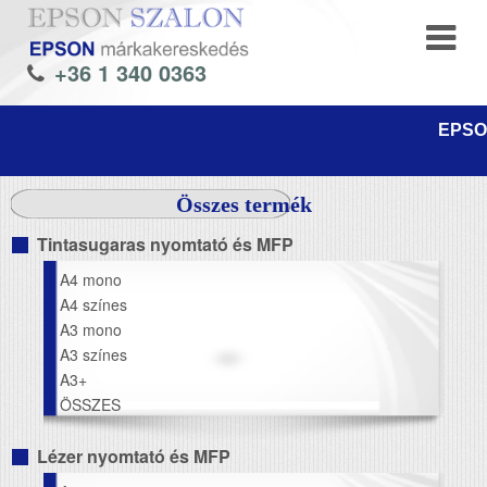
+36 1 340 0363
EPSON
Összes termék
Tintasugaras nyomtató és MFP
A4 mono
A4 színes
A3 mono
A3 színes
A3+
ÖSSZES
Lézer nyomtató és MFP