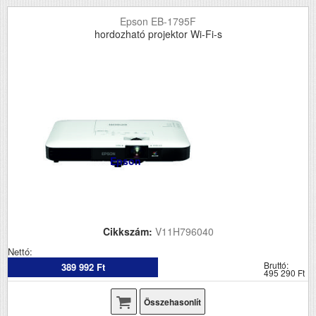
Epson EB-1795F
hordozható projektor Wi-Fi-s
Epson
Cikkszám:
V11H796040
Nettó:
Bruttó:
389 992 Ft
495 290 Ft
Összehasonlít