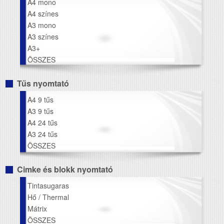
A4 mono
A4 színes
A3 mono
A3 színes
A3+
ÖSSZES
Tűs nyomtató
A4 9 tűs
A3 9 tűs
A4 24 tűs
A3 24 tűs
ÖSSZES
Cimke és blokk nyomtató
Tintasugaras
Hő / Thermal
Mátrix
ÖSSZES