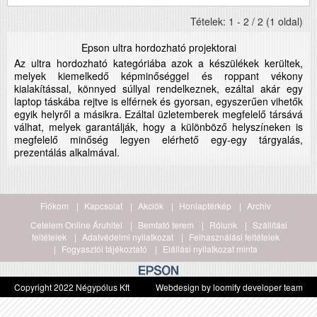
Tételek: 1 - 2 / 2 (1 oldal)
Epson ultra hordozható projektorai
Az ultra hordozható kategóriába azok a készülékek kerültek,
melyek kiemelkedő képminőséggel és roppant vékony
kialakítással, könnyed súllyal rendelkeznek, ezáltal akár egy
laptop táskába rejtve is elférnek és gyorsan, egyszerűen vihetők
egyik helyről a másikra. Ezáltal üzletemberek megfelelő társává
válhat, melyek garantálják, hogy a különböző helyszíneken is
megfelelő minőség legyen elérhető egy-egy tárgyalás,
prezentálás alkalmával.
Fiókom
Kapcsolat
Akciók
Honlaptérkép
Archiv
Cetelem Online Áruhitel
Bemtató terem
Rólunk
Szállítási
feltételek
Adatvédelmi nyilatkozat
Felhasználási feltételek
Fogyasztói tájékoztató
Elállási nyilatkozat minta
Copyright 2022 Négypólus Kft
Webdesign by loomify developer team