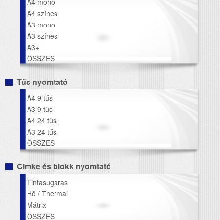
A4 mono
A4 színes
A3 mono
A3 színes
A3+
ÖSSZES
Tűs nyomtató
A4 9 tűs
A3 9 tűs
A4 24 tűs
A3 24 tűs
ÖSSZES
Cimke és blokk nyomtató
Tintasugaras
Hő / Thermal
Mátrix
ÖSSZES