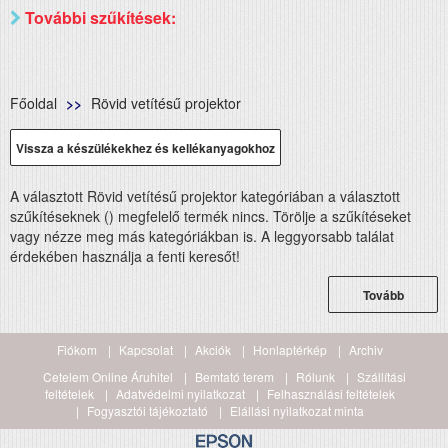
További szűkítések:
Főoldal
Rövid vetítésű projektor
Vissza a készülékekhez és kellékanyagokhoz
A választott Rövid vetítésű projektor kategóriában a választott
szűkítéseknek () megfelelő termék nincs. Törölje a szűkítéseket
vagy nézze meg más kategóriákban is. A leggyorsabb találat
érdekében használja a fenti keresőt!
Tovább
Fiókom
Kapcsolat
Akciók
Honlaptérkép
Archiv
Cetelem Online Áruhitel
Bemtató terem
Rólunk
Szállítási
feltételek
Adatvédelmi nyilatkozat
Felhasználási feltételek
Fogyasztói tájékoztató
Elállási nyilatkozat minta