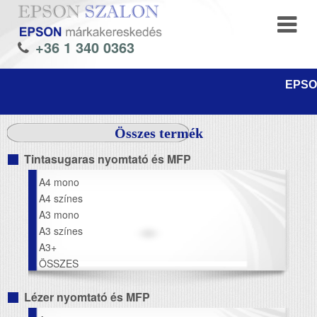
+36 1 340 0363
EPSON
Összes termék
Tintasugaras nyomtató és MFP
A4 mono
A4 színes
A3 mono
A3 színes
A3+
ÖSSZES
Lézer nyomtató és MFP