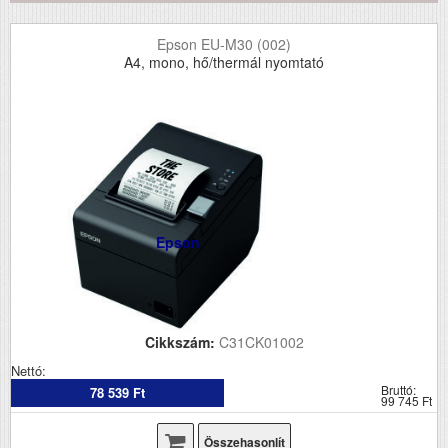
Epson EU-M30 (002)
A4, mono, hő/thermál nyomtató
Epson
Cikkszám:
C31CK01002
Nettó:
Bruttó:
78 539 Ft
99 745 Ft
Összehasonlít