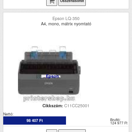
Összehasonlít
Epson LQ-350
A4, mono, mátrix nyomtató
Epson
Cikkszám:
C11CC25001
Nettó:
Bruttó:
98 407 Ft
124 977 Ft