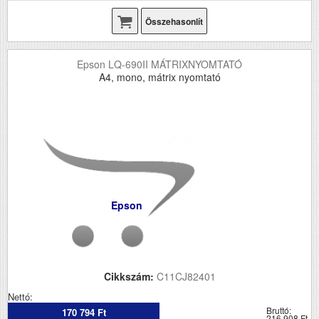
Összehasonlít
Epson LQ-690II MÁTRIXNYOMTATÓ
A4, mono, mátrix nyomtató
Epson
Cikkszám:
C11CJ82401
Nettó:
Bruttó:
170 794 Ft
216 908 Ft