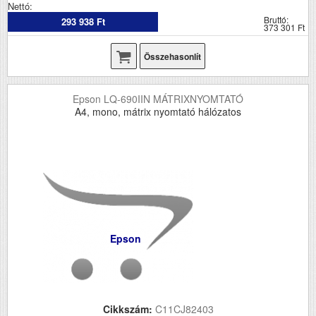
Nettó:
Bruttó:
293 938 Ft
373 301 Ft
Összehasonlít
Epson LQ-690IIN MÁTRIXNYOMTATÓ
A4, mono, mátrix nyomtató hálózatos
Epson
Cikkszám:
C11CJ82403