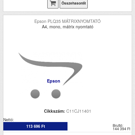
Összehasonlít
Epson PLQ35 MÁTRIXNYOMTATÓ
A4, mono, mátrix nyomtató
Epson
Cikkszám:
C11CJ11401
Nettó:
Bruttó:
113 696 Ft
144 394 Ft