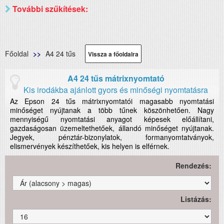
További szűkítések:
Főoldal
A4 24 tűs
Vissza a főoldalra
A4 24 tűs mátrixnyomtató
Kis irodákba ajánlott gyors és minőségi nyomtatásra
Az Epson 24 tűs mátrixnyomtatói magasabb nyomtatási
minőséget nyújtanak a több tűnek köszönhetően. Nagy
mennyiségű nyomtatási anyagot képesek előállítani,
gazdaságosan üzemeltethetőek, állandó minőséget nyújtanak.
Jegyek, pénztár-bizonylatok, formanyomtatványok,
elismervények készíthetőek, kis helyen is elférnek.
Rendezés:
Listázás: