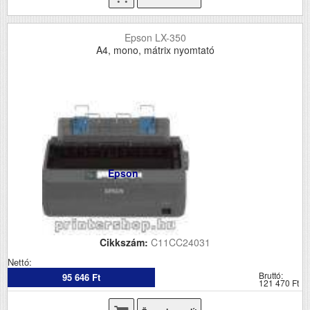
Epson LX-350
A4, mono, mátrix nyomtató
Epson
Cikkszám:
C11CC24031
Nettó:
Bruttó:
95 646 Ft
121 470 Ft