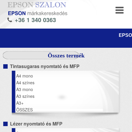
+36 1 340 0363
EPSON
Összes termék
Tintasugaras nyomtató és MFP
A4 mono
A4 színes
A3 mono
A3 színes
A3+
ÖSSZES
Lézer nyomtató és MFP