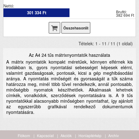
Nettó:
Bruttó:
301 334 Ft
382 694 Ft
Összehasonlít
Tételek: 1 - 11 / 11 (1 oldal)
Az A4 24 tűs mátrixnyomtatók használata
A mátrix nyomtatók kompakt méretűek, könnyen elférnek kis
irodákban is, gyors nyomtatási sebességet képesek elérni,
valamint gazdaságosak, pontosak, kicsi a gép meghibásodási
aránya. A nyomtatás minőségét és gyorsaságát a tűk száma
határozza meg, minél több tűvel rendelkezik, annál pontosabb,
minőségibb nyomatok készíthetőek. Alkalmasak lehetnek
címkék, vonalkódok, szerződések nyomtatására is. A 9 tűs
nyomtatókkal alacsonyabb minőségben nyomtathat, így ajánlott
az egyszerűbb grafikával rendelkező dokumentumok
nyomtatására.
Fiókom
Kapcsolat
Akciók
Honlaptérkép
Archiv