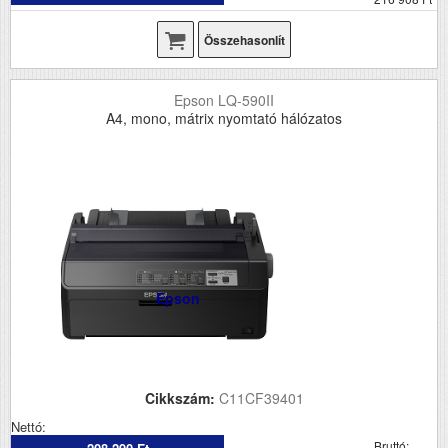
Összehasonlít
Epson LQ-590II
A4, mono, mátrix nyomtató hálózatos
Epson
Cikkszám:
C11CF39401
Nettó:
Bruttó: