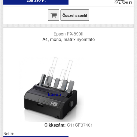
208 290 Ft
264 528 Ft
Összehasonlít
Epson FX-890II
A4, mono, mátrix nyomtató
Epson
Cikkszám:
C11CF37401
Nettó: