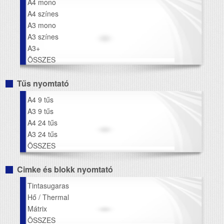
A4 mono
A4 színes
A3 mono
A3 színes
A3+
ÖSSZES
Tűs nyomtató
A4 9 tűs
A3 9 tűs
A4 24 tűs
A3 24 tűs
ÖSSZES
Cimke és blokk nyomtató
Tintasugaras
Hő / Thermal
Mátrix
ÖSSZES