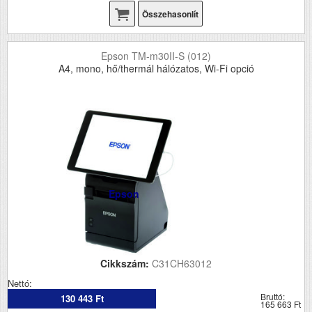
Összehasonlít
Epson TM-m30II-S (012)
A4, mono, hő/thermál hálózatos, Wi-Fi opció
Epson
Cikkszám:
C31CH63012
Nettó:
Bruttó:
130 443 Ft
165 663 Ft