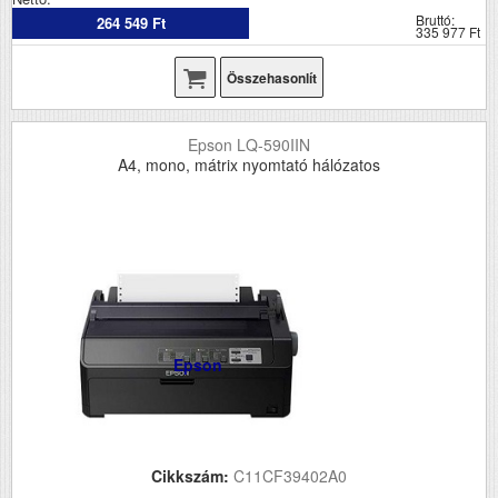
Bruttó:
264 549 Ft
335 977 Ft
Összehasonlít
Epson LQ-590IIN
A4, mono, mátrix nyomtató hálózatos
Epson
Cikkszám:
C11CF39402A0