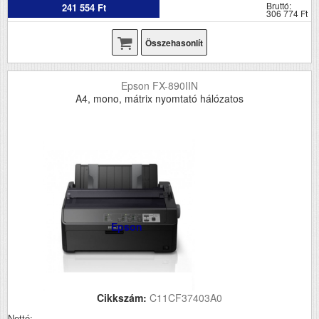
Bruttó:
241 554 Ft
306 774 Ft
Összehasonlít
Epson FX-890IIN
A4, mono, mátrix nyomtató hálózatos
Epson
Cikkszám:
C11CF37403A0
Nettó: