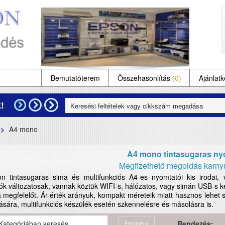
Bemutatóterem
Összehasonlítás
(0)
Ajánlatk
!
A4 mono
A4 mono tintasugaras ny
Megfizethető megoldás karnyú
n tintasugaras sima és multifunkciós A4-es nyomtatói kis irodai, 
k változatosak, vannak köztük WIFI-s, hálózatos, vagy simán USB-s ké
 megfelelőt. Ár-érték arányuk, kompakt méreteik miatt hasznos lehe
sára, multifunkciós készülék esetén szkennelésre és másolásra is.
Rendezés:
Eredmény