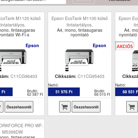
EcoTank M1120 külső
Epson EcoTank M1100 külső
Epson Ec
tintatartályos,
tintatartályos,
ti
mono, tintasugaras
A4, mono, tintasugaras
A4, mo
yomtató Wi-Fi-s
nyomtató
nyomtató 
Epson
Epson
szám:
C11CG96403
Cikkszám:
C11CG95403
Cikksz
Nettó:
Nettó:
Bruttó:
Bruttó:
 Ft
51 976 Ft
68 931 F
62 587 Ft
66 010 Ft
Összehasonlít
Összehasonlít
WORKFORCE PRO WF-
M5399DW
mono, tintasugaras