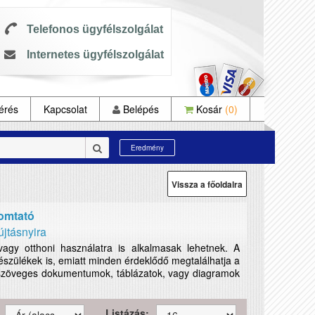
Telefonos ügyfélszolgálat
Internetes ügyfélszolgálat
érés
Kapcsolat
Belépés
Kosár
(0)
Eredmény
Vissza a főoldalra
omtató
jtásnyira
vagy otthoni használatra is alkalmasak lehetnek. A
szülékek is, emiatt minden érdeklődő megtalálhatja a
t szöveges dokumentumok, táblázatok, vagy diagramok
Listázás: