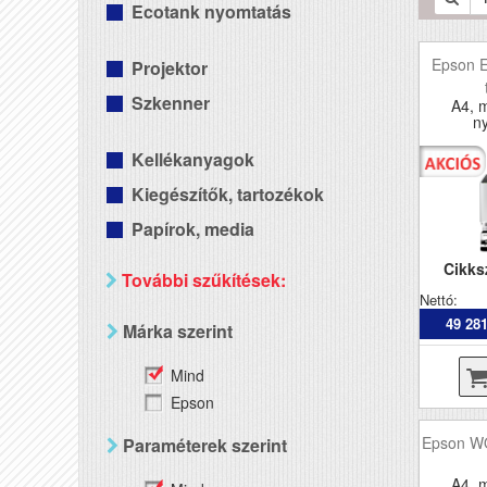
Ecotank nyomtatás
Epson 
Projektor
Szkenner
A4, 
n
Kellékanyagok
Kiegészítők, tartozékok
Papírok, media
Cikk
További szűkítések:
Nettó:
49 281
Márka szerint
Mind
Epson
Epson 
Paraméterek szerint
A4, 