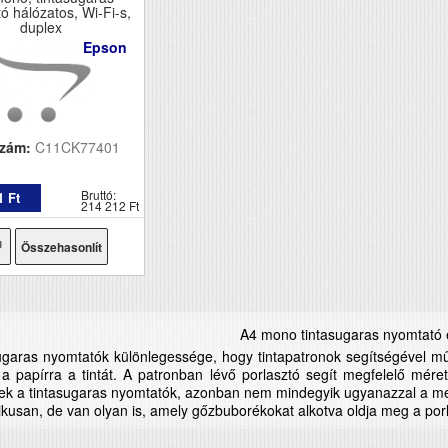
ó hálózatos, Wi-Fi-s,
duplex
Epson
szám:
C11CK77401
Bruttó:
1 Ft
214 212 Ft
Összehasonlít
A4 mono tintasugaras nyomtató
sugaras nyomtatók különlegessége, hogy tintapatronok segítségével 
k a papírra a tintát. A patronban lévő porlasztó segít megfelelő mére
k a tintasugaras nyomtatók, azonban nem mindegyik ugyanazzal a mego
ikusan, de van olyan is, amely gőzbuborékokat alkotva oldja meg a porl