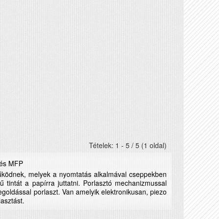
Tételek: 1 - 5 / 5 (1 oldal)
 és MFP
működnek, melyek a nyomtatás alkalmával cseppekben
tű tintát a papírra juttatni. Porlasztó mechanizmussal
ldással porlaszt. Van amelyik elektronikusan, piezo
asztást.