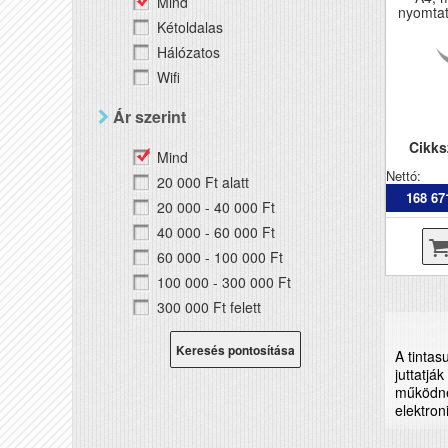
Mind
nyomtat
Kétoldalas
Hálózatos
Wifi
Ár szerint
Cikk
Mind
Nettó:
20 000 Ft alatt
168 67
20 000 - 40 000 Ft
40 000 - 60 000 Ft
60 000 - 100 000 Ft
100 000 - 300 000 Ft
300 000 Ft felett
Keresés pontosítása
A tinta
juttatjá
működne
elektron