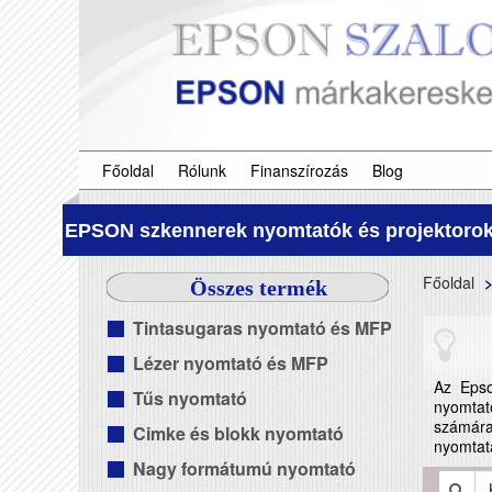
Főoldal
Rólunk
Finanszírozás
Blog
EPSON szkennerek nyomtatók és projektorok
Főoldal
Összes termék
Tintasugaras nyomtató és MFP
Lézer nyomtató és MFP
Az Epso
Tűs nyomtató
nyomtató
számára
Cimke és blokk nyomtató
nyomtatá
Nagy formátumú nyomtató