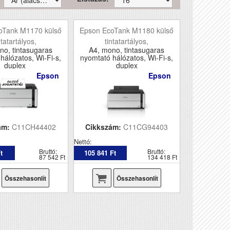
oTank M1170 külső
Epson EcoTank M1180 külső
ntatartályos,
tintatartályos,
no, tintasugaras
A4, mono, tintasugaras
hálózatos, Wi-Fi-s,
nyomtató hálózatos, Wi-Fi-s,
duplex
duplex
Epson
Epson
ám:
C11CH44402
Cikkszám:
C11CG94403
Nettó:
Bruttó:
Bruttó:
t
105 841 Ft
87 542 Ft
134 418 Ft
Összehasonlít
Összehasonlít