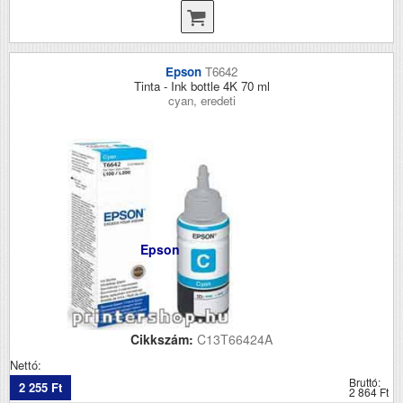
Epson
T6642
Tinta - Ink bottle 4K 70 ml
cyan, eredeti
Epson
Cikkszám:
C13T66424A
Nettó:
Bruttó:
2 255 Ft
2 864 Ft