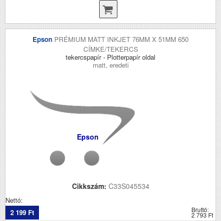
Epson
PRÉMIUM MATT INKJET 76MM X 51MM 650
CÍMKE/TEKERCS
tekercspapír - Plotterpapír oldal
matt, eredeti
Epson
Cikkszám:
C33S045534
Nettó:
Bruttó:
2 199 Ft
2 793 Ft