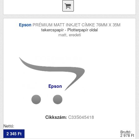
Epson
PRÉMIUM MATT INKJET CÍMKE 76MM X 35M
tekercspapír - Plotterpapír oldal
matt, eredeti
Epson
Cikkszám:
C33S045418
Nettó:
Bruttó:
2 345 Ft
2 978 Ft