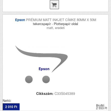
Epson
PRÉMIUM MATT INKJET CÍMKE 80MM X 50M
tekercspapír - Plotterpapír oldal
matt, eredeti
Epson
Cikkszám:
C33S045389
Nettó:
Bruttó:
2 010 Ft
2 553 Ft