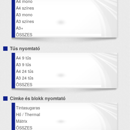
A4 mono
A4 színes
A3 mono
A3 színes
A3+
ÖSSZES
Tűs nyomtató
A4 9 tűs
A3 9 tűs
A4 24 tűs
A3 24 tűs
ÖSSZES
Cimke és blokk nyomtató
Tintasugaras
Hő / Thermal
Mátrix
ÖSSZES