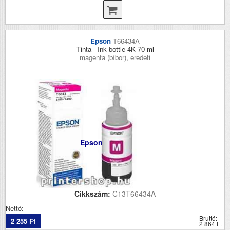
Epson
T66434A
Tinta - Ink bottle 4K 70 ml
magenta (bíbor), eredeti
Epson
Cikkszám:
C13T66434A
Nettó:
Bruttó:
2 255 Ft
2 864 Ft