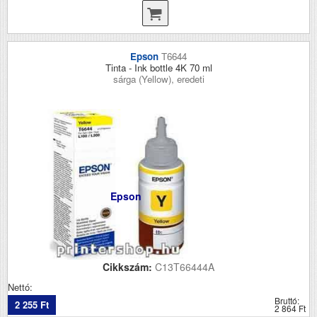
Epson
T6644
Tinta - Ink bottle 4K 70 ml
sárga (Yellow), eredeti
Epson
Cikkszám:
C13T66444A
Nettó:
Bruttó:
2 255 Ft
2 864 Ft