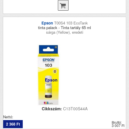
Epson
T00S4 103 EcoTank
tinta palack - Tinta tartály 65 ml
sárga (Yellow), eredeti
Epson
Cikkszám:
C13T00S44A
Nettó:
Bruttó:
2 368 Ft
3 007 Ft