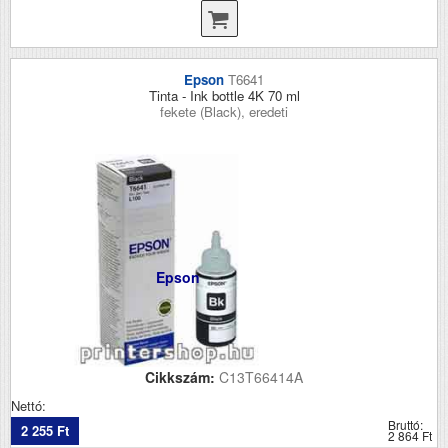
Epson
T6641
Tinta - Ink bottle 4K 70 ml
fekete (Black), eredeti
Epson
Cikkszám:
C13T66414A
Nettó:
Bruttó:
2 255 Ft
2 864 Ft