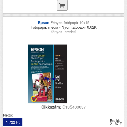
Epson
Fényes fotópapír 10x15
Fotópapír, média - Nyomtatópapír 0,02K
fényes, eredeti
Epson
Cikkszám:
C13S400037
Nettó:
Bruttó:
1 722 Ft
2 187 Ft