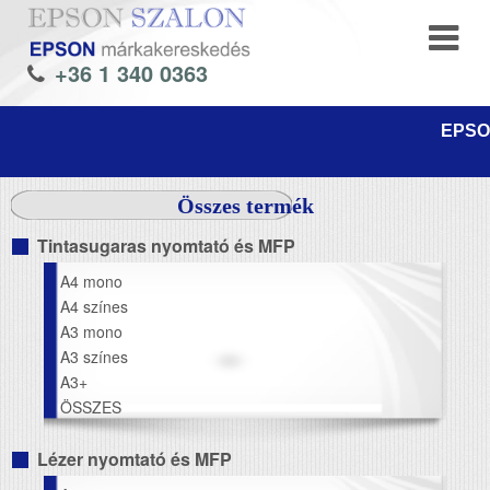
+36 1 340 0363
EPSON
Összes termék
Tintasugaras nyomtató és MFP
A4 mono
A4 színes
A3 mono
A3 színes
A3+
ÖSSZES
Lézer nyomtató és MFP