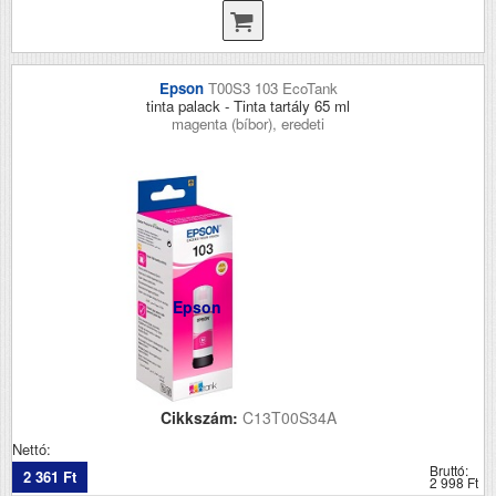
Epson
T00S3 103 EcoTank
tinta palack - Tinta tartály 65 ml
magenta (bíbor), eredeti
Epson
Cikkszám:
C13T00S34A
Nettó:
Bruttó:
2 361 Ft
2 998 Ft