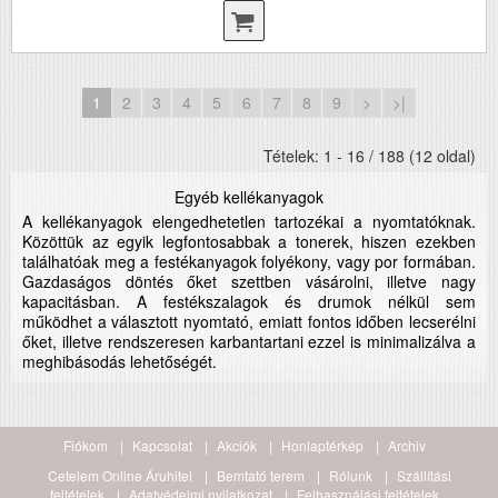
1
2
3
4
5
6
7
8
9
>
>|
Tételek: 1 - 16 / 188 (12 oldal)
Egyéb kellékanyagok
A kellékanyagok elengedhetetlen tartozékai a nyomtatóknak.
Közöttük az egyik legfontosabbak a tonerek, hiszen ezekben
találhatóak meg a festékanyagok folyékony, vagy por formában.
Gazdaságos döntés őket szettben vásárolni, illetve nagy
kapacitásban. A festékszalagok és drumok nélkül sem
működhet a választott nyomtató, emiatt fontos időben lecserélni
őket, illetve rendszeresen karbantartani ezzel is minimalizálva a
meghibásodás lehetőségét.
Fiókom
Kapcsolat
Akciók
Honlaptérkép
Archiv
Cetelem Online Áruhitel
Bemtató terem
Rólunk
Szállítási
feltételek
Adatvédelmi nyilatkozat
Felhasználási feltételek