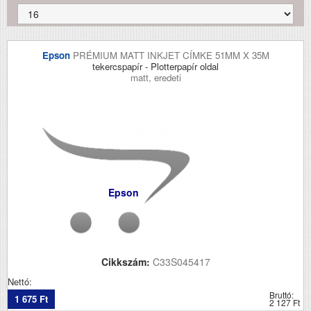
Epson
PRÉMIUM MATT INKJET CÍMKE 51MM X 35M
tekercspapír - Plotterpapír oldal
matt, eredeti
Epson
Cikkszám:
C33S045417
Nettó:
Bruttó:
1 675 Ft
2 127 Ft