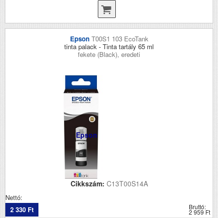
Epson
T00S1 103 EcoTank
tinta palack - Tinta tartály 65 ml
fekete (Black), eredeti
Epson
Cikkszám:
C13T00S14A
Nettó:
Bruttó:
2 330 Ft
2 959 Ft