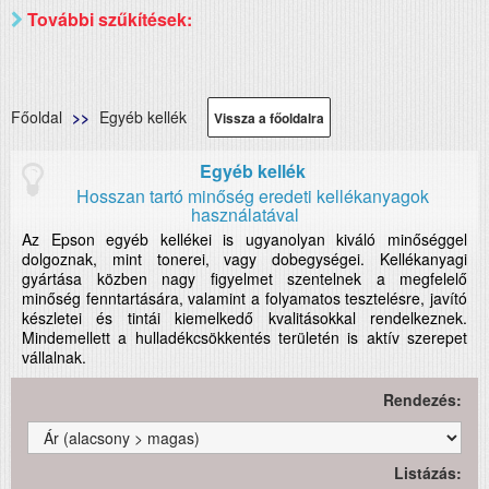
További szűkítések:
Főoldal
Egyéb kellék
Vissza a főoldalra
Egyéb kellék
Hosszan tartó minőség eredeti kellékanyagok
használatával
Az Epson egyéb kellékei is ugyanolyan kiváló minőséggel
dolgoznak, mint tonerei, vagy dobegységei. Kellékanyagi
gyártása közben nagy figyelmet szentelnek a megfelelő
minőség fenntartására, valamint a folyamatos tesztelésre, javító
készletei és tintái kiemelkedő kvalitásokkal rendelkeznek.
Mindemellett a hulladékcsökkentés területén is aktív szerepet
vállalnak.
Rendezés:
Listázás: