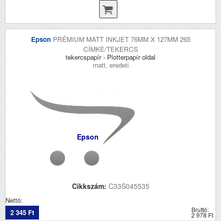
Epson
PRÉMIUM MATT INKJET 76MM X 127MM 265
CÍMKE/TEKERCS
tekercspapír - Plotterpapír oldal
matt, eredeti
Epson
Cikkszám:
C33S045535
Nettó:
Bruttó:
2 345 Ft
2 978 Ft