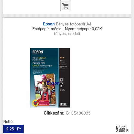
Epson
Fényes fotópapír A4
Fotópapír, média - Nyomtatópapír 0,02K
fényes, eredeti
Epson
Cikkszám:
C13S400035
Nettó:
Bruttó:
2 251 Ft
2 859 Ft