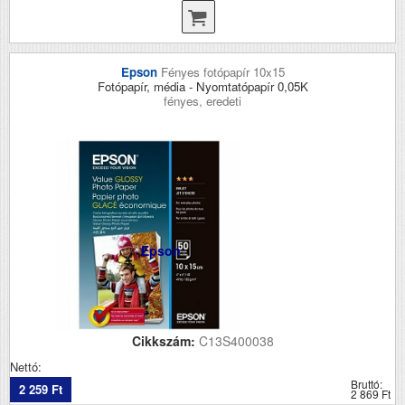
Epson
Fényes fotópapír 10x15
Fotópapír, média - Nyomtatópapír 0,05K
fényes, eredeti
Epson
Cikkszám:
C13S400038
Nettó:
Bruttó:
2 259 Ft
2 869 Ft