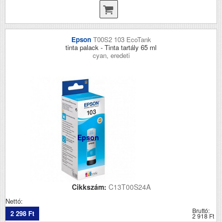
Epson
T00S2 103 EcoTank
tinta palack - Tinta tartály 65 ml
cyan, eredeti
Epson
Cikkszám:
C13T00S24A
Nettó:
Bruttó:
2 298 Ft
2 918 Ft