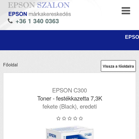
+36 1 340 0363
EPSON
Főoldal
Vissza a főoldalra
EPSON C300
Toner - festékkazetta 7,3K
fekete (Black), eredeti