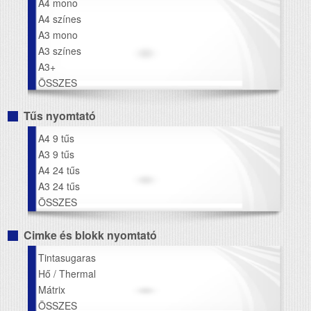
A4 mono
A4 színes
A3 mono
A3 színes
A3+
ÖSSZES
Tűs nyomtató
A4 9 tűs
A3 9 tűs
A4 24 tűs
A3 24 tűs
ÖSSZES
Cimke és blokk nyomtató
Tintasugaras
Hő / Thermal
Mátrix
ÖSSZES