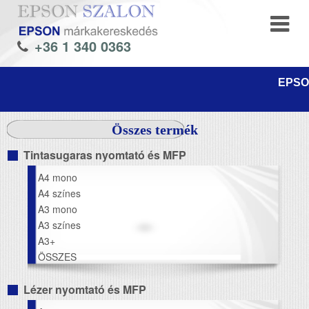
+36 1 340 0363
EPSON
Összes termék
Tintasugaras nyomtató és MFP
A4 mono
A4 színes
A3 mono
A3 színes
A3+
ÖSSZES
Lézer nyomtató és MFP