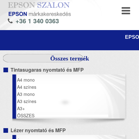
+36 1 340 0363
EPSON
Összes termék
Tintasugaras nyomtató és MFP
A4 mono
A4 színes
A3 mono
A3 színes
A3+
ÖSSZES
Lézer nyomtató és MFP