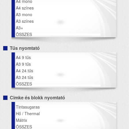
A4 mono
A4 színes
A3 mono
A3 színes
A3+
ÖSSZES
Tűs nyomtató
A4 9 tűs
A3 9 tűs
A4 24 tűs
A3 24 tűs
ÖSSZES
Cimke és blokk nyomtató
Tintasugaras
Hő / Thermal
Mátrix
ÖSSZES