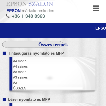
+36 1 340 0363
EPSON
Összes termék
Tintasugaras nyomtató és MFP
A4 mono
A4 színes
A3 mono
A3 színes
A3+
ÖSSZES
Lézer nyomtató és MFP