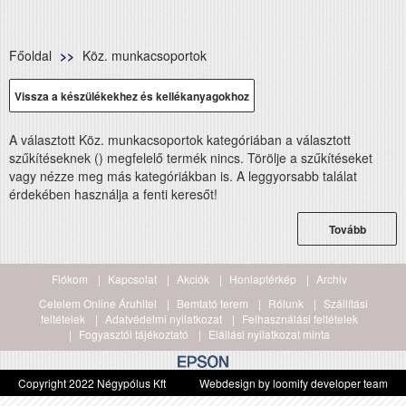
Főoldal
Köz. munkacsoportok
Vissza a készülékekhez és kellékanyagokhoz
A választott Köz. munkacsoportok kategóriában a választott
szűkítéseknek () megfelelő termék nincs. Törölje a szűkítéseket
vagy nézze meg más kategóriákban is. A leggyorsabb találat
érdekében használja a fenti keresőt!
Tovább
Fiókom
Kapcsolat
Akciók
Honlaptérkép
Archiv
Cetelem Online Áruhitel
Bemtató terem
Rólunk
Szállítási
feltételek
Adatvédelmi nyilatkozat
Felhasználási feltételek
Fogyasztói tájékoztató
Elállási nyilatkozat minta
Copyright 2022 Négypólus Kft
Webdesign by loomify developer team