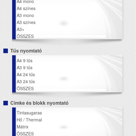
A4 mono
A4 színes
A3 mono
A3 színes
A3+
ÖSSZES
Tűs nyomtató
A4 9 tűs
A3 9 tűs
A4 24 tűs
A3 24 tűs
ÖSSZES
Cimke és blokk nyomtató
Tintasugaras
Hő / Thermal
Mátrix
ÖSSZES