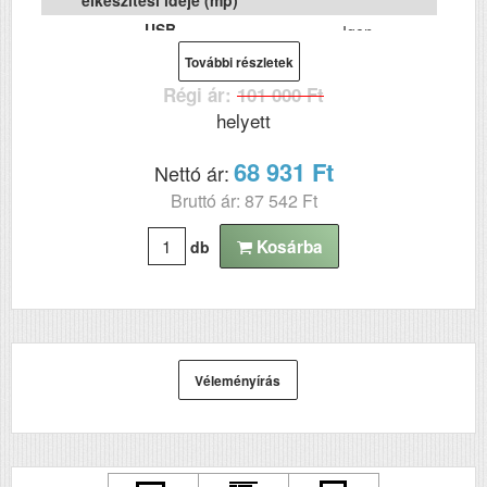
elkészítési ideje (mp)
USB
Igen
Duplex
További részletek
Igen
Régi ár:
101 000 Ft
Szín
mono
helyett
Méret
151x375x347
Súly (kg)
68 931 Ft
4.3
Nettó ár:
Papír méret
Bruttó ár: 87 542 Ft
A4
Technológia
tintasugaras
Kosárba
db
Hálozat
Igen
Wifi
Igen
Szkennelés
nem
Véleményírás