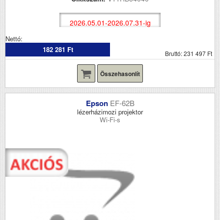
2026.05.01-2026.07.31-ig
Nettó:
182 281 Ft
Bruttó: 231 497 Ft
Összehasonlít
Epson
EF-62B
lézerházimozi projektor
Wi-Fi-s