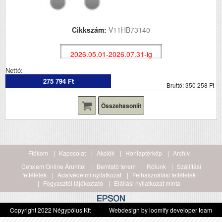
Cikkszám:
V11HB73140
2026.05.01-2026.07.31-ig
Nettó:
275 794 Ft
Bruttó: 350 258 Ft
Összehasonlít
Fiókom
Kapcsolat
Akciók
Honlaptérkép
Archiv
Cetelem Online Áruhitel
Bemtató terem
Rólunk
Szállítási
feltételek
Adatvédelmi nyilatkozat
Felhasználási feltételek
Fogyasztói tájékoztató
Elállási nyilatkozat minta
Copyright 2022 Négypólus Kft
Webdesign by loomify developer team