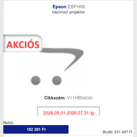
Epson
EBFH08
házimozi projektor
Cikkszám:
V11HB54040
2026.05.01-2026.07.31-ig
Nettó:
182 281 Ft
Bruttó: 231 497 Ft