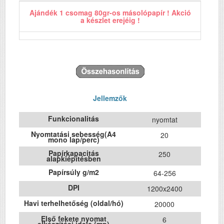
Ajándék 1 csomag 80gr-os másolópapír ! Akció
a készlet erejéig !
Jellemzők
Funkcionalitás
nyomtat
Nyomtatási sebesség(A4
20
mono lap/perc)
Papírkapacitás
250
alapkiépítésben
Papírsúly g/m2
64-256
DPI
1200x2400
Havi terhelhetőség (oldal/hó)
20000
Első fekete nyomat
6