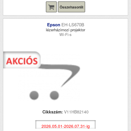
Összehasonlít
Epson
EH-LS670B
lézerházimozi projektor
Wi-Fi-s
Cikkszám:
V11HB82140
2026.05.01-2026.07.31-ig