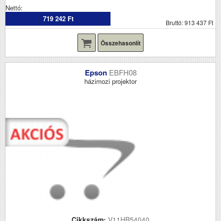
Nettó:
719 242 Ft
Bruttó: 913 437 Ft
Összehasonlít
Epson
EBFH08
házimozi projektor
Cikkszám:
V11HB54040