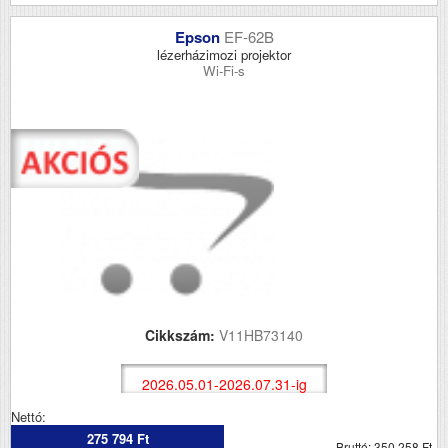
Epson
EF-62B
lézerházimozi projektor
Wi-Fi-s
Cikkszám:
V11HB73140
2026.05.01-2026.07.31-ig
Nettó:
275 794 Ft
Bruttó: 350 258 Ft