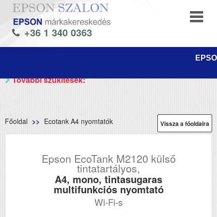
+36 1 340 0363
EPSON
További szűkítések:
Főoldal
Ecotank A4 nyomtatók
Vissza a főoldalra
Epson EcoTank M2120 külső
tintatartályos,
A4, mono, tintasugaras
multifunkciós nyomtató
Wi-Fi-s