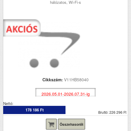
hálózatos, Wi-Fi-s
Cikkszám:
V11HB58040
2026.05.01-2026.07.31-ig
Nettó:
178 186 Ft
Bruttó: 226 296 Ft
Összehasonlít