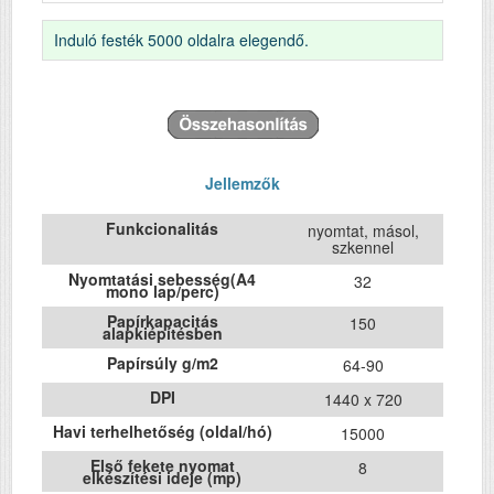
Induló festék 5000 oldalra elegendő.
Jellemzők
Funkcionalitás
nyomtat, másol,
szkennel
Nyomtatási sebesség(A4
32
mono lap/perc)
Papírkapacitás
150
alapkiépítésben
Papírsúly g/m2
64-90
DPI
1440 x 720
Havi terhelhetőség (oldal/hó)
15000
Első fekete nyomat
8
elkészítési ideje (mp)