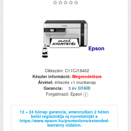
Epson
Cikkszám: C11CJ18402
Készlet információ:
Megrendelésre
Átvétel:
érkezés +1 munkanap
Garancia:
3 év GYÁRI
Forgalmazó: Epson
12 + 24 hónap garancia, amennyiben 2 héten
belül regisztrálja új nyomtatóját a
https://www.epson.hu/promotions/extended-
warranty oldalon.