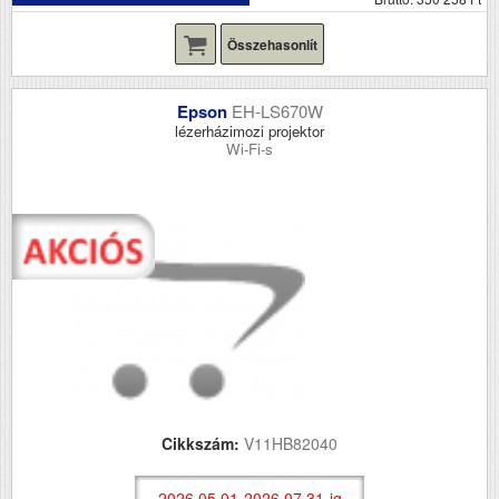
Összehasonlít
Epson
EH-LS670W
lézerházimozi projektor
Wi-Fi-s
Cikkszám:
V11HB82040
2026.05.01-2026.07.31-ig