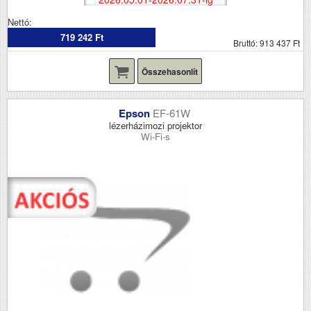
Nettó:
719 242 Ft
Bruttó: 913 437 Ft
Összehasonlít
Epson
EF-61W
lézerházimozi projektor
Wi-Fi-s