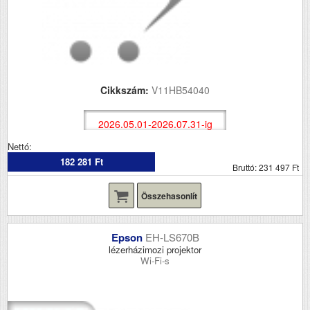
Cikkszám:
V11HB54040
2026.05.01-2026.07.31-ig
Nettó:
182 281 Ft
Bruttó: 231 497 Ft
Összehasonlít
Epson
EH-LS670B
lézerházimozi projektor
Wi-Fi-s