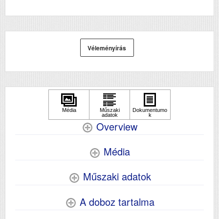
Szín
mono
Méret
346x375x347
Súly (kg)
7.3
Véleményírás
Papír méret
A4
Technológia
tintasugaras
Hálozat
Igen
Wifi
Igen
Szkennelés
igen
Overview
Média
Műszaki adatok
A doboz tartalma