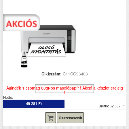
Cikkszám:
C11CG96403
Ajándék 1 csomag 80gr-os másolópapír ! Akció a készlet erejéig
!
Nettó:
49 281 Ft
Bruttó: 62 587 Ft
Összehasonlít