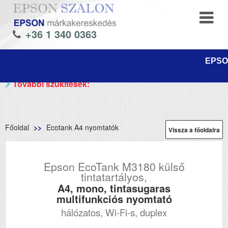
+36 1 340 0363
EPSON
További szűkítések:
Főoldal
Ecotank A4 nyomtatók
Vissza a főoldalra
Epson EcoTank M3180 külső
tintatartályos,
A4, mono, tintasugaras
multifunkciós nyomtató
hálózatos, Wi-Fi-s, duplex