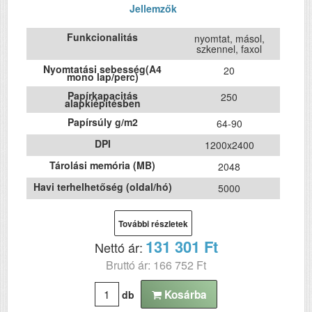
Jellemzők
Funkcionalitás
nyomtat, másol,
szkennel, faxol
Nyomtatási sebesség(A4
20
mono lap/perc)
Papírkapacitás
250
alapkiépítésben
Papírsúly g/m2
64-90
DPI
1200x2400
Tárolási memória (MB)
2048
Havi terhelhetőség (oldal/hó)
5000
Első fekete nyomat
6
elkészítési ideje (mp)
További részletek
ADF (automatikus lapolvasó)
Igen
131 301 Ft
Nettó ár:
DADF (automatikus
Nem
kétoldalas lapolvasás)
Bruttó ár: 166 752 Ft
USB
Igen
Kosárba
db
Duplex
Igen