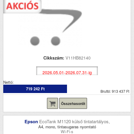
Cikkszám:
V11HB82140
2026.05.01-2026.07.31-ig
Nettó:
719 242 Ft
Bruttó: 913 437 Ft
Összehasonlít
Epson
EcoTank M1120 külső tintatartályos,
A4, mono, tintasugaras nyomtató
Wi-Fi-s