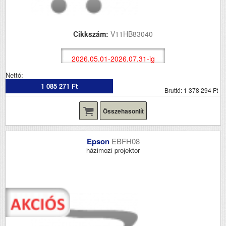
Cikkszám:
V11HB83040
2026.05.01-2026.07.31-ig
Nettó:
1 085 271 Ft
Bruttó: 1 378 294 Ft
Összehasonlít
Epson
EBFH08
házimozi projektor