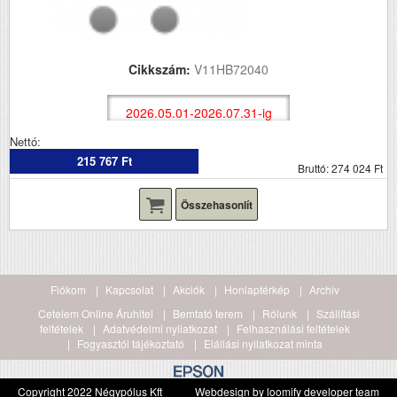
Cikkszám:
V11HB72040
2026.05.01-2026.07.31-ig
Nettó:
215 767 Ft
Bruttó: 274 024 Ft
Összehasonlít
Fiókom
Kapcsolat
Akciók
Honlaptérkép
Archiv
Cetelem Online Áruhitel
Bemtató terem
Rólunk
Szállítási
feltételek
Adatvédelmi nyilatkozat
Felhasználási feltételek
Fogyasztói tájékoztató
Elállási nyilatkozat minta
Copyright 2022 Négypólus Kft
Webdesign by loomify developer team