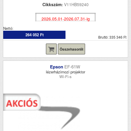
Cikkszám:
V11HB59240
2026.05.01-2026.07.31-ig
Nettó:
264 052 Ft
Bruttó: 335 346 Ft
Összehasonlít
Epson
EF-61W
lézerházimozi projektor
Wi-Fi-s