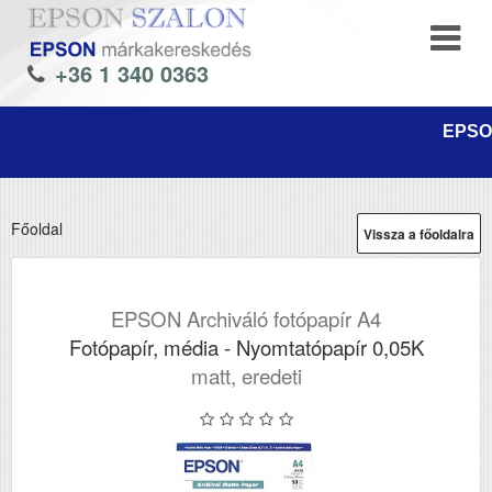
+36 1 340 0363
EPSON
Főoldal
Vissza a főoldalra
EPSON Archiváló fotópapír A4
Fotópapír, média - Nyomtatópapír 0,05K
matt, eredeti