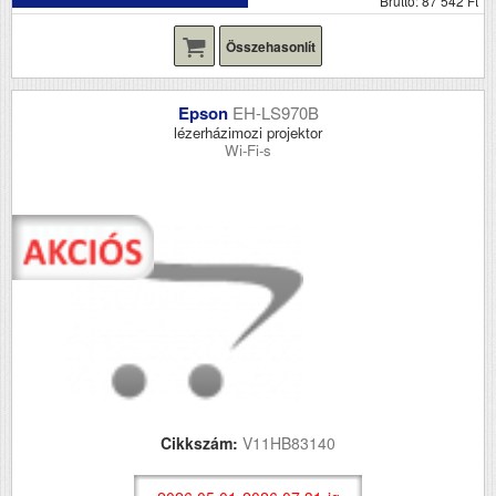
Bruttó: 87 542 Ft
Összehasonlít
Epson
EH-LS970B
lézerházimozi projektor
Wi-Fi-s
Cikkszám:
V11HB83140