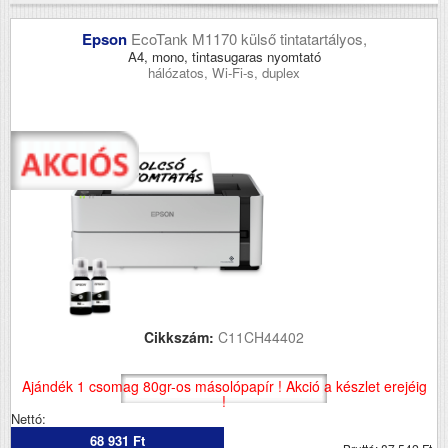
Epson
EcoTank M1170 külső tintatartályos,
A4, mono, tintasugaras nyomtató
hálózatos, Wi-Fi-s, duplex
Cikkszám:
C11CH44402
Ajándék 1 csomag 80gr-os másolópapír ! Akció a készlet erejéig
!
Nettó:
68 931 Ft