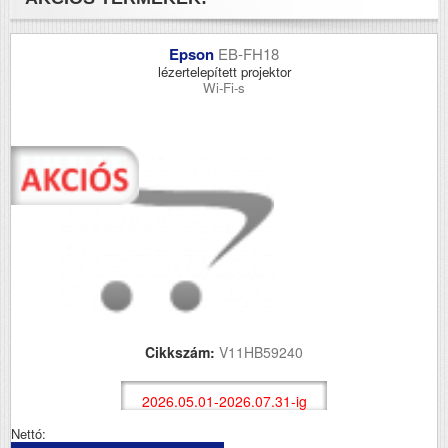
Epson
EB-FH18
lézertelepített projektor
Wi-Fi-s
Cikkszám:
V11HB59240
2026.05.01-2026.07.31-ig
Nettó: