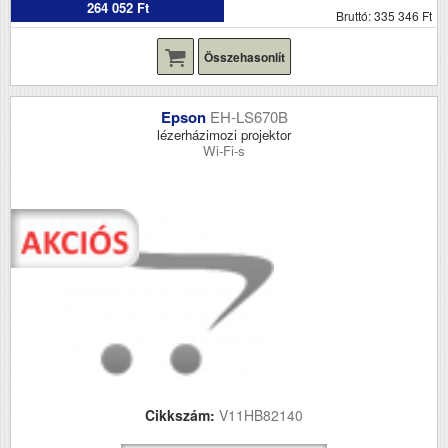
264 052 Ft
Bruttó: 335 346 Ft
Összehasonlít
Epson
EH-LS670B
lézerházimozi projektor
Wi-Fi-s
Cikkszám:
V11HB82140