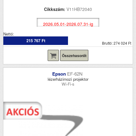
Cikkszám:
V11HB72040
2026.05.01-2026.07.31-ig
Nettó:
215 767 Ft
Bruttó: 274 024 Ft
Összehasonlít
Epson
EF-62N
lézerházimozi projektor
Wi-Fi-s