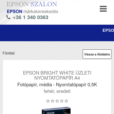
+36 1 340 0363
EPSON
Főoldal
Vissza a főoldalra
EPSON BRIGHT WHITE ÜZLETI
NYOMTATÓPAPÍR A4
Fotópapír, média - Nyomtatópapír 0,5K
fehér, eredeti