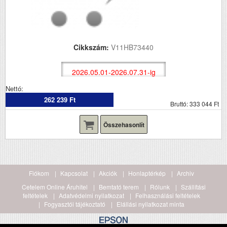
Cikkszám:
V11HB73440
2026.05.01-2026.07.31-ig
Nettó:
262 239 Ft
Bruttó: 333 044 Ft
Összehasonlít
Fiókom
Kapcsolat
Akciók
Honlaptérkép
Archiv
Cetelem Online Áruhitel
Bemtató terem
Rólunk
Szállítási
feltételek
Adatvédelmi nyilatkozat
Felhasználási feltételek
Fogyasztói tájékoztató
Elállási nyilatkozat minta