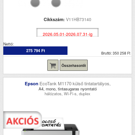
Cikkszám:
V11HB73140
2026.05.01-2026.07.31-ig
Nettó:
275 794 Ft
Bruttó: 350 258 Ft
Összehasonlít
Epson
EcoTank M1170 külső tintatartályos,
A4, mono, tintasugaras nyomtató
hálózatos, Wi-Fi-s, duplex