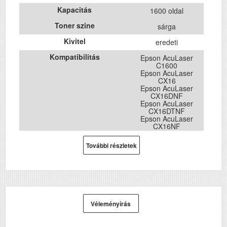
Kapacitás
1600 oldal
Toner szine
sárga
Kivitel
eredeti
Kompatibilitás
Epson AcuLaser
C1600
Epson AcuLaser
CX16
Epson AcuLaser
CX16DNF
Epson AcuLaser
CX16DTNF
Epson AcuLaser
CX16NF
További részletek
Véleményírás