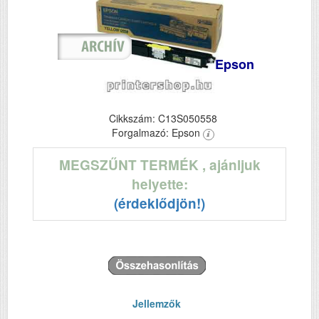
Epson
Cikkszám: C13S050558
Forgalmazó: Epson
MEGSZŰNT TERMÉK
, ajánljuk
helyette:
(érdeklődjön!)
Jellemzők