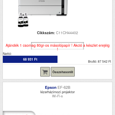
Cikkszám:
C11CH44402
Ajándék 1 csomag 80gr-os másolópapír ! Akció a készlet erejéig
!
Nettó:
68 931 Ft
Bruttó: 87 542 Ft
Összehasonlít
Epson
EF-62B
lézerházimozi projektor
Wi-Fi-s