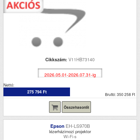
Cikkszám:
V11HB73140
2026.05.01-2026.07.31-ig
Nettó:
275 794 Ft
Bruttó: 350 258 Ft
Összehasonlít
Epson
EH-LS970B
lézerházimozi projektor
Wi-Fi-s