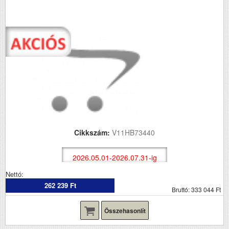
Cikkszám:
V11HB73440
2026.05.01-2026.07.31-ig
Nettó:
262 239 Ft
Bruttó: 333 044 Ft
Összehasonlít