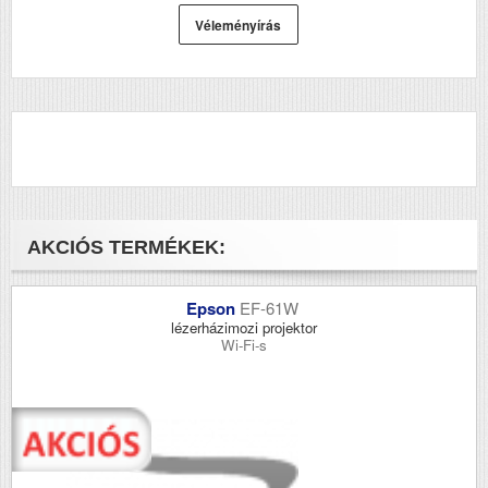
Véleményírás
AKCIÓS TERMÉKEK:
Epson
EF-61W
lézerházimozi projektor
Wi-Fi-s