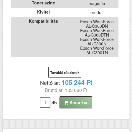
Toner szine
magenta
Kivitel
eredeti
Kompatibilitás
Epson WorkForce
AL-C300DN
Epson WorkForce
AL-C300DTN
Epson WorkForce
AL-C300N
Epson WorkForce
AL-C300TN
További részletek
105 244 Ft
Nettó ár:
Bruttó ár: 133 660 Ft
Kosárba
db