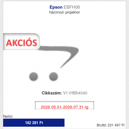
Epson
EBFH08
házimozi projektor
Cikkszám:
V11HB54040
2026.05.01-2026.07.31-ig
Nettó:
182 281 Ft
Bruttó: 231 497 Ft