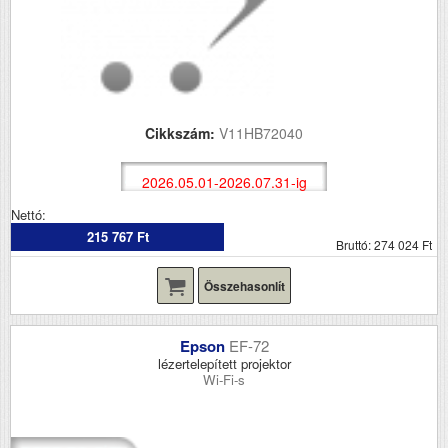
Cikkszám:
V11HB72040
2026.05.01-2026.07.31-ig
Nettó:
215 767 Ft
Bruttó: 274 024 Ft
Összehasonlít
Epson
EF-72
lézertelepített projektor
Wi-Fi-s