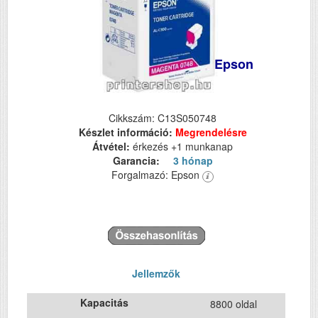
Epson
Cikkszám: C13S050748
Készlet információ:
Megrendelésre
Átvétel:
érkezés +1 munkanap
Garancia:
3 hónap
Forgalmazó: Epson
Jellemzők
Kapacitás
8800 oldal