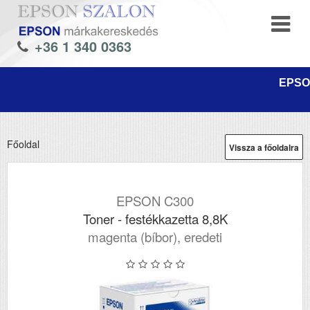
+36 1 340 0363
EPSON
Főoldal
Vissza a főoldalra
EPSON C300
Toner - festékkazetta 8,8K
magenta (bíbor), eredeti