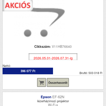
Cikkszám:
V11HB76640
2026.05.01-2026.07.31-ig
Nettó:
396 077 Ft
Bruttó: 503 018 Ft
Összehasonlít
Epson
EF-62N
lézerházimozi projektor
Wi-Fi-s