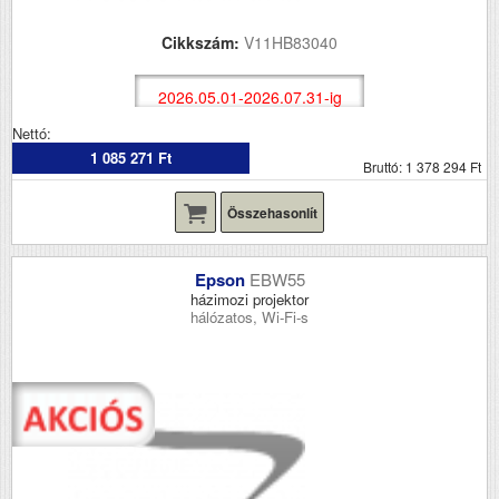
Cikkszám:
V11HB83040
2026.05.01-2026.07.31-ig
Nettó:
1 085 271 Ft
Bruttó: 1 378 294 Ft
Összehasonlít
Epson
EBW55
házimozi projektor
hálózatos, Wi-Fi-s