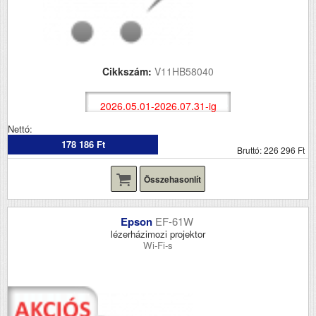
Cikkszám:
V11HB58040
2026.05.01-2026.07.31-ig
Nettó:
178 186 Ft
Bruttó: 226 296 Ft
Összehasonlít
Epson
EF-61W
lézerházimozi projektor
Wi-Fi-s