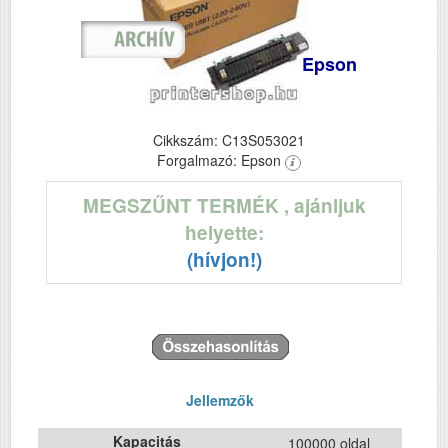
Epson
Cikkszám: C13S053021
Forgalmazó: Epson
MEGSZŰNT TERMÉK
, ajánljuk
helyette:
(hívjon!)
Jellemzők
Kapacitás
100000 oldal