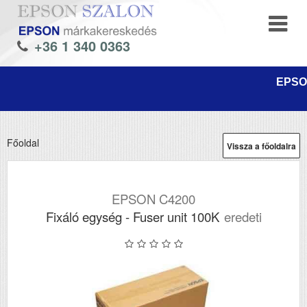
+36 1 340 0363
EPSON
Főoldal
Vissza a főoldalra
EPSON C4200
Fixáló egység - Fuser unit 100K
eredeti