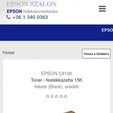
+36 1 340 0363
EPSON
Főoldal
Vissza a főoldalra
EPSON C9100
Toner - festékkazetta 15K
fekete (Black), eredeti