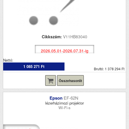
Cikkszám:
V11HB83040
2026.05.01-2026.07.31-ig
Nettó:
1 085 271 Ft
Bruttó: 1 378 294 Ft
Összehasonlít
Epson
EF-62N
lézerházimozi projektor
Wi-Fi-s