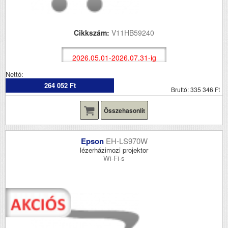
Cikkszám:
V11HB59240
2026.05.01-2026.07.31-ig
Nettó:
264 052 Ft
Bruttó: 335 346 Ft
Összehasonlít
Epson
EH-LS970W
lézerházimozi projektor
Wi-Fi-s