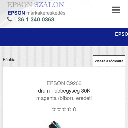
+36 1 340 0363
EPSON
Főoldal
Vissza a főoldalra
EPSON C9200
drum - dobegység 30K
magenta (bíbor), eredeti