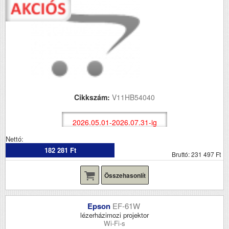
Cikkszám:
V11HB54040
2026.05.01-2026.07.31-ig
Nettó:
182 281 Ft
Bruttó: 231 497 Ft
Összehasonlít
Epson
EF-61W
lézerházimozi projektor
Wi-Fi-s