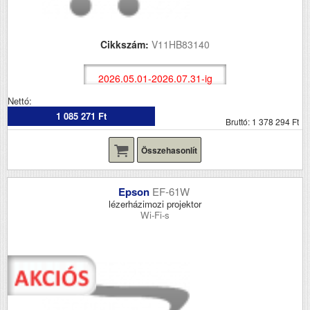
Cikkszám:
V11HB83140
2026.05.01-2026.07.31-ig
Nettó:
1 085 271 Ft
Bruttó: 1 378 294 Ft
Összehasonlít
Epson
EF-61W
lézerházimozi projektor
Wi-Fi-s