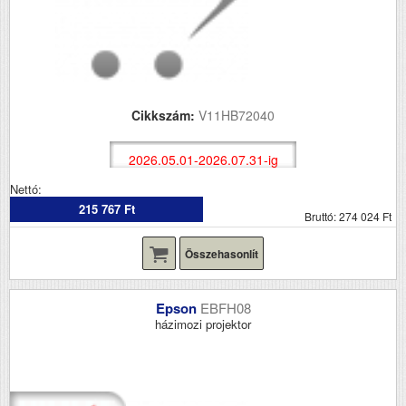
Cikkszám:
V11HB72040
2026.05.01-2026.07.31-ig
Nettó:
215 767 Ft
Bruttó: 274 024 Ft
Összehasonlít
Epson
EBFH08
házimozi projektor