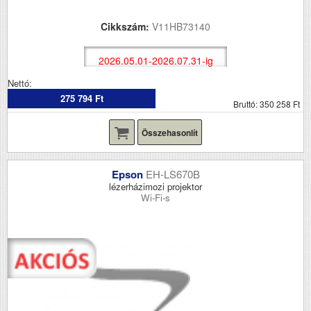
Cikkszám:
V11HB73140
2026.05.01-2026.07.31-ig
Nettó:
275 794 Ft
Bruttó: 350 258 Ft
Összehasonlít
Epson
EH-LS670B
lézerházimozi projektor
Wi-Fi-s