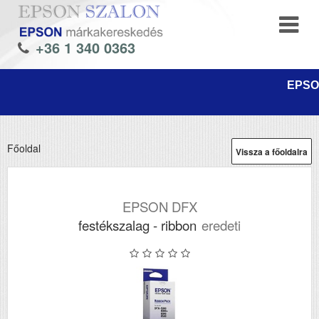
+36 1 340 0363
EPSON
Főoldal
Vissza a főoldalra
EPSON DFX
festékszalag - ribbon
eredeti