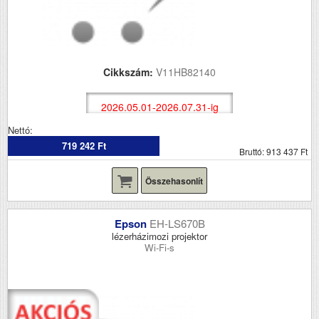
Cikkszám:
V11HB82140
2026.05.01-2026.07.31-ig
Nettó:
719 242 Ft
Bruttó: 913 437 Ft
Összehasonlít
Epson
EH-LS670B
lézerházimozi projektor
Wi-Fi-s