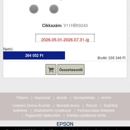
Cikkszám:
V11HB59240
2026.05.01-2026.07.31-ig
Nettó:
264 052 Ft
Bruttó: 335 346 Ft
Összehasonlít
Fiókom
Kapcsolat
Akciók
Honlaptérkép
Archiv
Cetelem Online Áruhitel
Bemtató terem
Rólunk
Szállítási
feltételek
Adatvédelmi nyilatkozat
Felhasználási feltételek
Fogyasztói tájékoztató
Elállási nyilatkozat minta