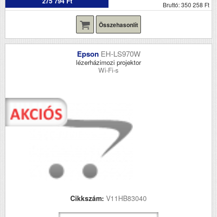
275 794 Ft
Bruttó: 350 258 Ft
Összehasonlít
Epson
EH-LS970W
lézerházimozi projektor
Wi-Fi-s
Cikkszám:
V11HB83040