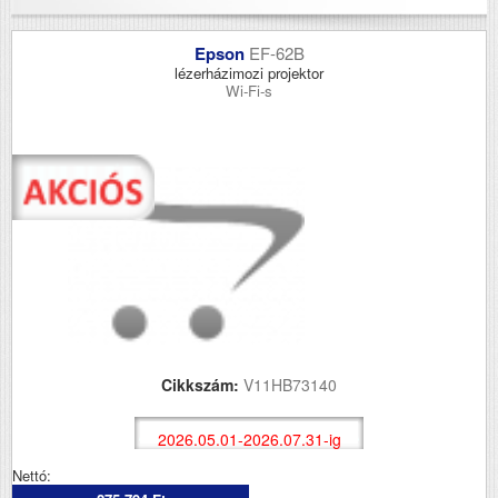
Epson
EF-62B
lézerházimozi projektor
Wi-Fi-s
Cikkszám:
V11HB73140
2026.05.01-2026.07.31-ig
Nettó: