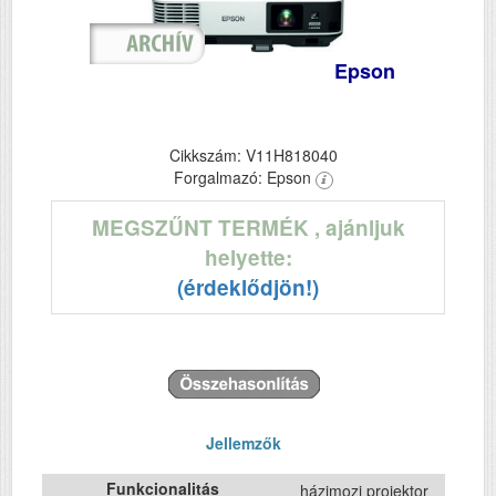
Epson
Cikkszám: V11H818040
Forgalmazó: Epson
MEGSZŰNT TERMÉK
, ajánljuk
helyette:
(érdeklődjön!)
Jellemzők
Funkcionalitás
házimozi projektor