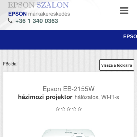
+36 1 340 0363
EPSON
Főoldal
Vissza a főoldalra
Epson EB-2155W
házimozi projektor
hálózatos, Wi-Fi-s