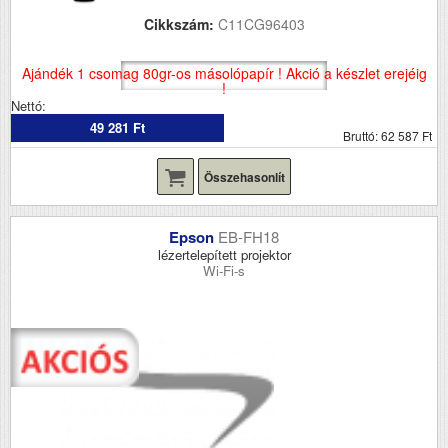
Cikkszám:
C11CG96403
Ajándék 1 csomag 80gr-os másolópapír ! Akció a készlet erejéig
!
Nettó:
49 281 Ft
Bruttó: 62 587 Ft
Összehasonlít
Epson
EB-FH18
lézertelepített projektor
Wi-Fi-s