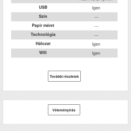
USB
Igen
Szín
---
Papír méret
---
Technológia
---
Hálozat
Igen
Wifi
Igen
További részletek
Véleményírás