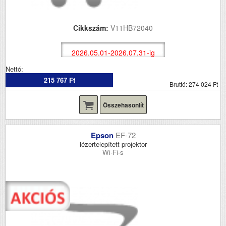
Cikkszám:
V11HB72040
2026.05.01-2026.07.31-ig
Nettó:
215 767 Ft
Bruttó: 274 024 Ft
Összehasonlít
Epson
EF-72
lézertelepített projektor
Wi-Fi-s