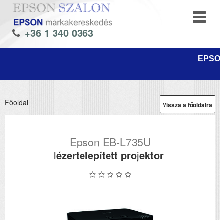
+36 1 340 0363
EPSON
Főoldal
Vissza a főoldalra
Epson EB-L735U
lézertelepített projektor