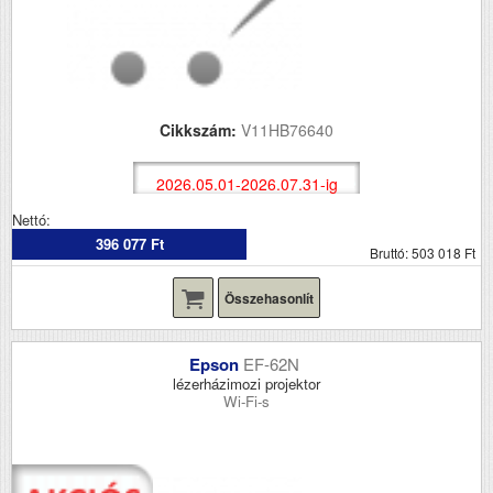
Cikkszám:
V11HB76640
2026.05.01-2026.07.31-ig
Nettó:
396 077 Ft
Bruttó: 503 018 Ft
Összehasonlít
Epson
EF-62N
lézerházimozi projektor
Wi-Fi-s