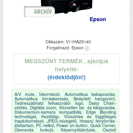
Epson
Cikkszám: V11HA25140
Forgalmazó: Epson
MEGSZŰNT TERMÉK
, ajánljuk
helyette:
(érdeklődjön!)
A/V mute, Ívkorrekció, Automatikus bekapcsolás,
Automatikus forráskeresés, Beépített hangszóró,
Testreszabható felhasználói logó, Daisy Chain-
vetítés, Digitális zoom, Közvetlen be- és kikapcsolás,
Dokumentum-kamera kompatibilis, Edge Blending
technológia, Kezdőlap, Vízszintes és függőleges
trapézkorrekció, JPEG-nézegető, Hosszú fényforrás-
élettartam, PC nélkül, Power on button, Quick Corner,
Ütemezés funkció, Képernyőtükrözés, Osztott