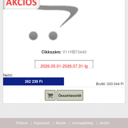
Cikkszám:
V11HB73440
2026.05.01-2026.07.31-ig
Nettó:
262 239 Ft
Bruttó: 333 044 Ft
Összehasonlít
Fiókom
Kapcsolat
Akciók
Honlaptérkép
Archiv