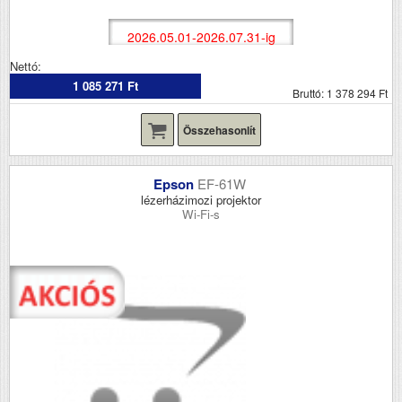
2026.05.01-2026.07.31-ig
Nettó:
1 085 271 Ft
Bruttó: 1 378 294 Ft
Összehasonlít
Epson
EF-61W
lézerházimozi projektor
Wi-Fi-s