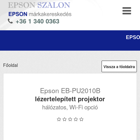
+36 1 340 0363
EPSON
Főoldal
Vissza a főoldalra
Epson EB-PU2010B
lézertelepített projektor
hálózatos, Wi-Fi opció