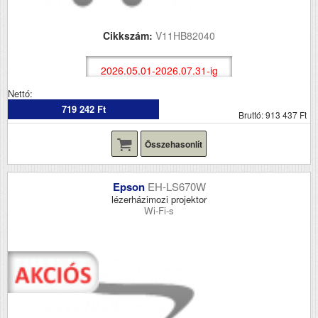
Cikkszám:
V11HB82040
2026.05.01-2026.07.31-ig
Nettó:
719 242 Ft
Bruttó: 913 437 Ft
Összehasonlít
Epson
EH-LS670W
lézerházimozi projektor
Wi-Fi-s