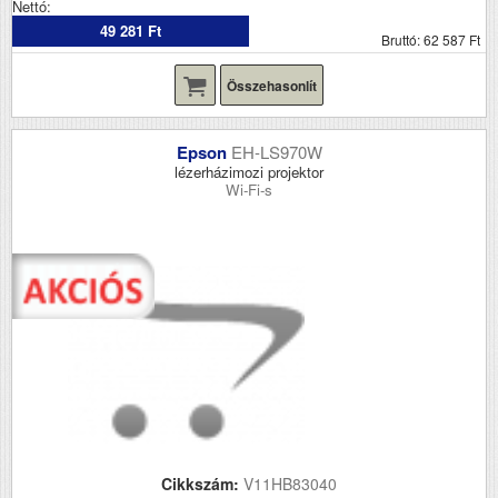
Nettó:
49 281 Ft
Bruttó: 62 587 Ft
Összehasonlít
Epson
EH-LS970W
lézerházimozi projektor
Wi-Fi-s
Cikkszám:
V11HB83040