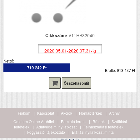
Cikkszám:
V11HB82040
2026.05.01-2026.07.31-ig
Nettó:
719 242 Ft
Bruttó: 913 437 Ft
Összehasonlít
Fiókom
Kapcsolat
Akciók
Honlaptérkép
Archiv
Cetelem Online Áruhitel
Bemtató terem
Rólunk
Szállítási
feltételek
Adatvédelmi nyilatkozat
Felhasználási feltételek
Fogyasztói tájékoztató
Elállási nyilatkozat minta