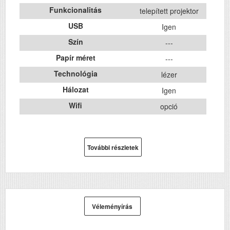
Funkcionalitás
telepített projektor
USB
Igen
Szín
---
Papír méret
---
Technológia
lézer
Hálozat
Igen
Wifi
opció
További részletek
Véleményírás