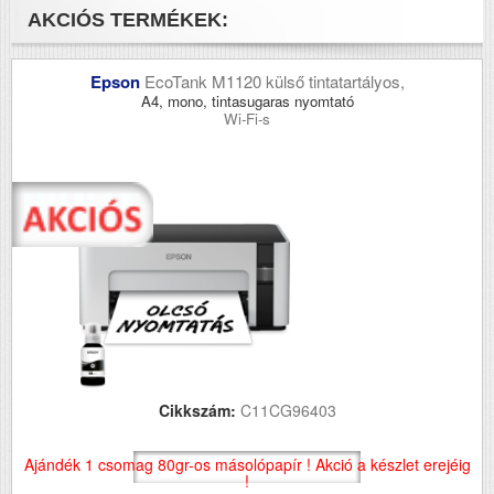
AKCIÓS TERMÉKEK:
Epson
EcoTank M1120 külső tintatartályos,
A4, mono, tintasugaras nyomtató
Wi-Fi-s
Cikkszám:
C11CG96403
Ajándék 1 csomag 80gr-os másolópapír ! Akció a készlet erejéig
!