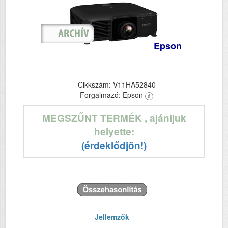
Epson
Cikkszám: V11HA52840
Forgalmazó: Epson
MEGSZŰNT TERMÉK
, ajánljuk
helyette:
(érdeklődjön!)
Jellemzők