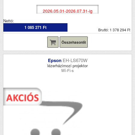
2026.05.01-2026.07.31-ig
Nettó:
1 085 271 Ft
Bruttó: 1 378 294 Ft
Összehasonlít
Epson
EH-LS670W
lézerházimozi projektor
Wi-Fi-s