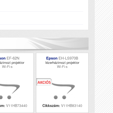
son
EF-62N
Epson
EH-LS970B
ázimozi projektor
lézerházimozi projektor
Wi-Fi-s
Wi-Fi-s
ám:
V11HB73440
Cikkszám:
V11HB83140