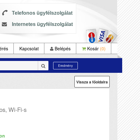
Telefonos ügyfélszolgálat
Internetes ügyfélszolgálat
érés
Kapcsolat
Belépés
Kosár
(0)
Eredmény
Vissza a főoldalra
os, Wi-Fi-s
ron