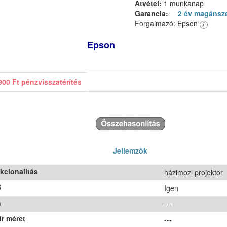
Átvétel:
1 munkanap
Garancia:
2 év magánsz
Forgalmazó: Epson
Epson
900 Ft pénzvisszatérítés
Jellemzők
kcionalitás
házimozi projektor
B
Igen
n
---
ír méret
---