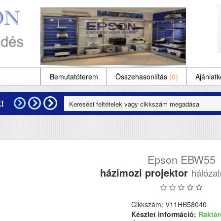
Bemutatóterem
Összehasonlítás
(0)
Ajánlatk
!
Epson EBW55
házimozi projektor
hálózat
Cikkszám: V11HB58040
Készlet információ:
Raktá