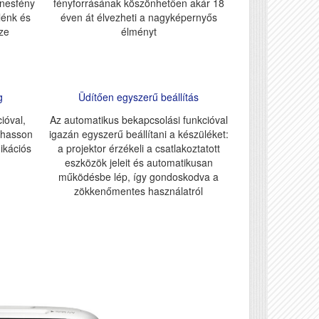
ínesfény
fényforrásának köszönhetően akár 18
lénk és
éven át élvezheti a nagyképernyős
ze
élményt
g
Üdítően egyszerű beállítás
ióval,
Az automatikus bekapcsolási funkcióval
thasson
igazán egyszerű beállítani a készüléket:
ikációs
a projektor érzékeli a csatlakoztatott
eszközök jeleit és automatikusan
működésbe lép, így gondoskodva a
zökkenőmentes használatról