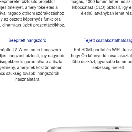
képméretet biztosító projektor
magas, 4000 lumen fehér- és sz
eljesítményét, amely tökéletes a
kibocsátást (CLO) biztosít, így é
val ragadó otthoni szórakozáshoz
élethű látványban lehet rés
y az osztott képernyős funkcióra
, dinamikus üzleti prezentációkhoz.
Beépített hangszóró
Fejlett csatlakoztathatósá
eépített 2 W-os mono hangszóró
Két HDMI-porttal és WiFi -funkc
ljes hangzást biztosít, így nagyobb
hogy Ön könnyedén csatlakozta
iségekben is garantálható a tiszta
több eszközt, gyorsabb kommun
gélmény, amelynek köszönhetően
sebesség mellett
ncs szükség további hangszórók
használatára