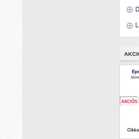
D
L
AKCI
Ep
léze
Cikk