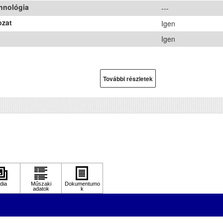
hnológia
---
ozat
Igen
Igen
További részletek