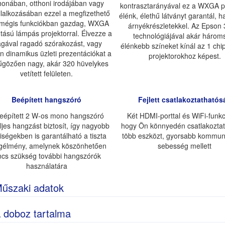
honában, otthoni irodájában vagy
kontrasztarányával ez a WXGA p
llalkozásában ezzel a megfizethető
élénk, élethű látványt garantál, h
 mégis funkciókban gazdag, WXGA
árnyékrészletekkel. Az Epson
ntású lámpás projektorral. Élvezze a
technológiájával akár három
gával ragadó szórakozást, vagy
élénkebb színeket kínál az 1 ch
on dinamikus üzleti prezentációkat a
projektorokhoz képest.
űgözően nagy, akár 320 hüvelykes
vetített felületen.
Beépített hangszóró
Fejlett csatlakoztathatós
eépített 2 W-os mono hangszóró
Két HDMI-porttal és WiFi-funkc
ljes hangzást biztosít, így nagyobb
hogy Ön könnyedén csatlakozta
iségekben is garantálható a tiszta
több eszközt, gyorsabb kommun
gélmény, amelynek köszönhetően
sebesség mellett
ncs szükség további hangszórók
használatára
űszaki adatok
 doboz tartalma