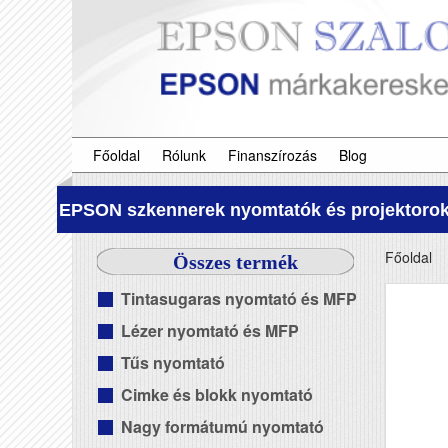
Főoldal
Rólunk
Finanszírozás
Blog
EPSON szkennerek nyomtatók és projektorok
Főoldal
Összes termék
Tintasugaras nyomtató és MFP
Lézer nyomtató és MFP
Tűs nyomtató
Cimke és blokk nyomtató
Nagy formátumú nyomtató