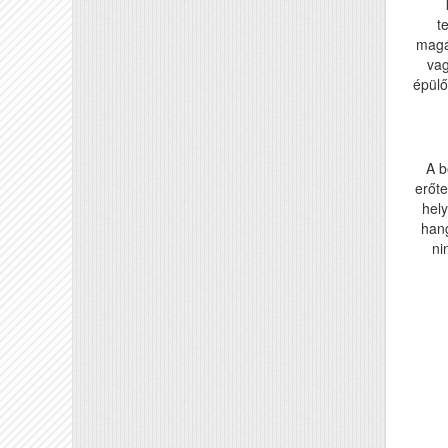
t
magá
vag
épülő
A b
erőte
hely
han
ni