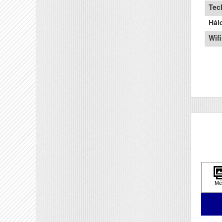
Tec
Hál
Wifi