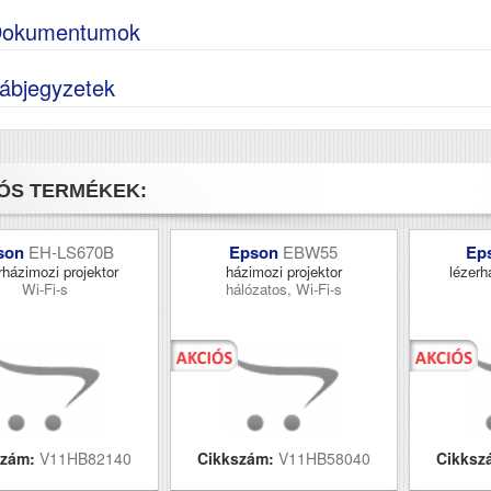
okumentumok
ábjegyzetek
ÓS TERMÉKEK:
son
EH-LS670B
Epson
EBW55
Ep
rházimozi projektor
házimozi projektor
lézerh
Wi-Fi-s
hálózatos, Wi-Fi-s
szám:
V11HB82140
Cikkszám:
V11HB58040
Cikksz