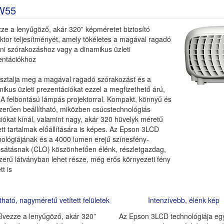
W55
zze a lenyűgöző, akár 320” képméretet biztosító
ktor teljesítményét, amely tökéletes a magával ragadó
oni szórakozáshoz vagy a dinamikus üzleti
entációkhoz
sztalja meg a magával ragadó szórakozást és a
ikus üzleti prezentációkat ezzel a megfizethető árú,
 felbontású lámpás projektorral. Kompakt, könnyű és
zerűen beállítható, miközben csúcstechnológiás
iókat kínál, valamint nagy, akár 320 hüvelyk méretű
ett tartalmak előállítására is képes. Az Epson 3LCD
nológiájának és a 4000 lumen erejű színesfény-
csátásnak (CLO) köszönhetően élénk, részletgazdag,
zerű látványban lehet része, még erős környezeti fény
tt is
átható, nagyméretű vetített felületek
Intenzívebb, élénk kép
Élvezze a lenyűgöző, akár 320”
Az Epson 3LCD technológiája e