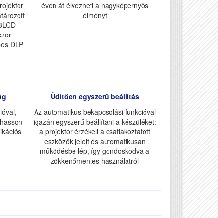
rojektor
éven át élvezheti a nagyképernyős
atározott
élményt
 3LCD
szor
ipes DLP
ág
Üdítően egyszerű beállítás
ióval,
Az automatikus bekapcsolási funkcióval
thasson
igazán egyszerű beállítani a készüléket:
ikációs
a projektor érzékeli a csatlakoztatott
eszközök jeleit és automatikusan
működésbe lép, így gondoskodva a
zökkenőmentes használatról