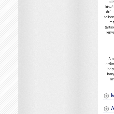
ott
kisvá
árú,
felbo
ma
tarts
leny
A b
erőte
hely
han
ni
M
A