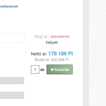
emélyeknek
Régi ár:
250 000 Ft
helyett
178 186 Ft
Nettó ár:
Bruttó ár: 226 296 Ft
Kosárba
db