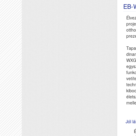
EB-
Élve
proje
otth
prez
Tapa
dinam
WXGA
egys
funkc
vetít
tech
kibo
élets
melle
Jól l