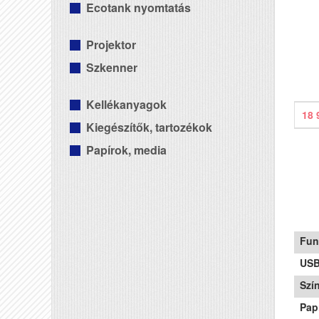
Ecotank nyomtatás
Projektor
Szkenner
Kellékanyagok
18 
Kiegészítők, tartozékok
Papírok, media
Fun
US
Szí
Pap