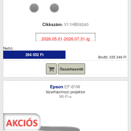
Cikkszám:
V11HB59240
2026.05.01-2026.07.31-ig
Nettó:
264 052 Ft
Bruttó: 335 346 Ft
Összehasonlít
Epson
EF-61W
lézerházimozi projektor
Wi-Fi-s