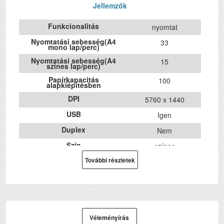
Jellemzők
Funkcionalitás
nyomtat
Nyomtatási sebesség(A4
33
mono lap/perc)
Nyomtatási sebesség(A4
15
szines lap/perc)
Papírkapacitás
100
alapkiépítésben
DPI
5760 x 1440
USB
Igen
Duplex
Nem
Szín
színes
Méret
További részletek
130x472‎x222
Súly (kg)
2.7
Papír méret
A4
Technológia
tintasugaras
ecotank
Véleményírás