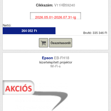
Cikkszám:
V11HB59240
2026.05.01-2026.07.31-ig
Nettó:
264 052 Ft
Bruttó: 335 346 Ft
Összehasonlít
Epson
EB-FH18
lézertelepített projektor
Wi-Fi-s