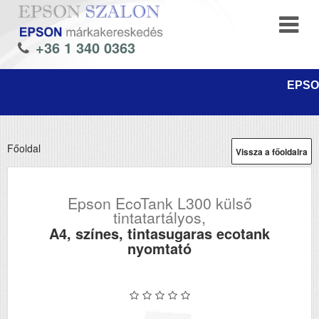
+36 1 340 0363
EPSON
Főoldal
Vissza a főoldalra
Epson EcoTank L300 külső
tintatartályos,
A4, színes, tintasugaras ecotank
nyomtató