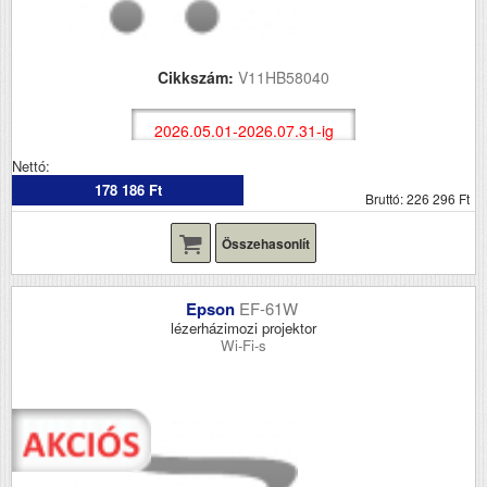
Cikkszám:
V11HB58040
2026.05.01-2026.07.31-ig
Nettó:
178 186 Ft
Bruttó: 226 296 Ft
Összehasonlít
Epson
EF-61W
lézerházimozi projektor
Wi-Fi-s