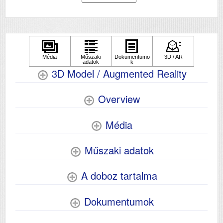
Méret
179x375x347
Súly (kg)
3.9
Papír méret
A4
Technológia
tintasugaras
3D Model / Augmented Reality
Hálozat
Nem
Wifi
Igen
Overview
Szkennelés
igen
Média
Műszaki adatok
A doboz tartalma
Dokumentumok