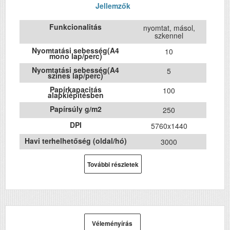
Jellemzők
Funkcionalitás
nyomtat, másol,
szkennel
Nyomtatási sebesség(A4
10
mono lap/perc)
Nyomtatási sebesség(A4
5
szines lap/perc)
Papírkapacitás
100
alapkiépítésben
Papírsúly g/m2
250
DPI
5760x1440
Havi terhelhetőség (oldal/hó)
3000
ADF (automatikus lapolvasó)
Nem
További részletek
DADF (automatikus
Nem
kétoldalas lapolvasás)
USB
Igen
Duplex
Nem
Szín
Véleményírás
színes