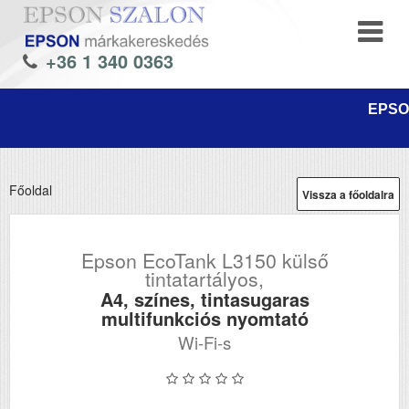
+36 1 340 0363
EPSON
Főoldal
Vissza a főoldalra
Epson EcoTank L3150 külső
tintatartályos,
A4, színes, tintasugaras
multifunkciós nyomtató
Wi-Fi-s