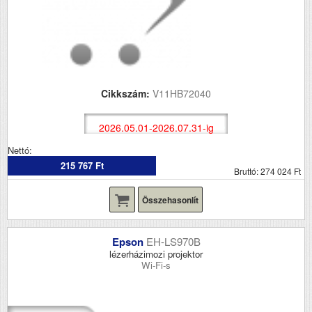
Cikkszám:
V11HB72040
2026.05.01-2026.07.31-ig
Nettó:
215 767 Ft
Bruttó: 274 024 Ft
Összehasonlít
Epson
EH-LS970B
lézerházimozi projektor
Wi-Fi-s