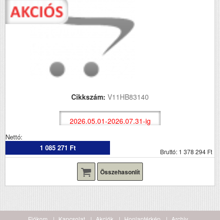
Cikkszám:
V11HB83140
2026.05.01-2026.07.31-ig
Nettó:
1 085 271 Ft
Bruttó: 1 378 294 Ft
Összehasonlít
Fiókom
Kapcsolat
Akciók
Honlaptérkép
Archiv