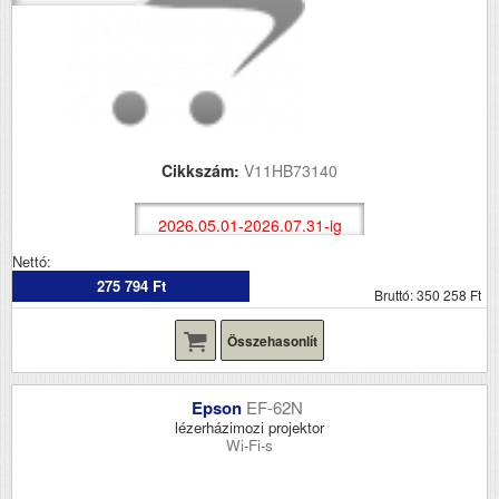
Cikkszám:
V11HB73140
2026.05.01-2026.07.31-ig
Nettó:
275 794 Ft
Bruttó: 350 258 Ft
Összehasonlít
Epson
EF-62N
lézerházimozi projektor
Wi-Fi-s