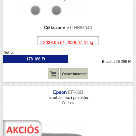
Cikkszám:
V11HB58040
2026.05.01-2026.07.31-ig
Nettó:
178 186 Ft
Bruttó: 226 296 Ft
Összehasonlít
Epson
EF-62B
lézerházimozi projektor
Wi-Fi-s