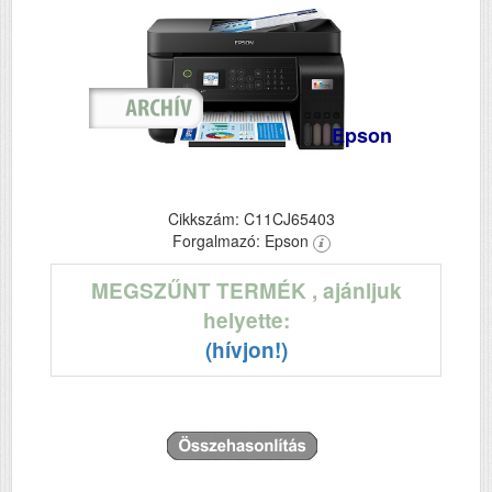
Epson
Cikkszám: C11CJ65403
Forgalmazó: Epson
MEGSZŰNT TERMÉK
, ajánljuk
helyette:
(hívjon!)