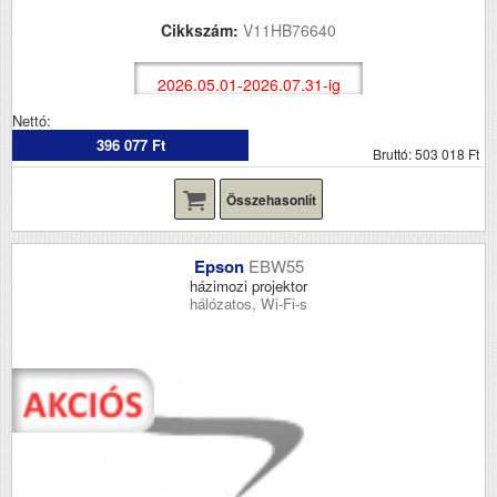
Cikkszám:
V11HB76640
2026.05.01-2026.07.31-ig
Nettó:
396 077 Ft
Bruttó: 503 018 Ft
Összehasonlít
Epson
EBW55
házimozi projektor
hálózatos, Wi-Fi-s