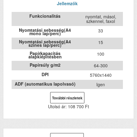
Jellemzők
Funkcionalitás
nyomtat, másol,
szkennel, faxol
Nyomtatási sebesség(A4
33
mono lap/perc)
Nyomtatási sebesség(A4
15
szines lap/perc)
Papírkapacitás
100
alapkiépítésben
Papírsúly g/m2
64-300
DPI
5760x1440
ADF (automatikus lapolvasó)
Igen
DADF (automatikus
Nem
kétoldalas lapolvasás)
További részletek
USB
Igen
Utolsó ár:
108 700 Ft
Duplex
Nem
Szín
színes
Méret
237 x 375‎ x 347