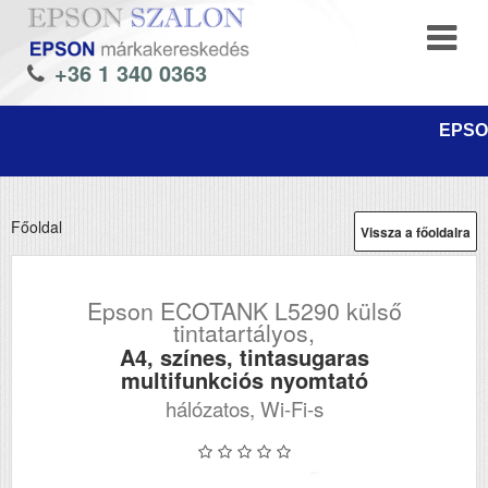
+36 1 340 0363
EPSON
Főoldal
Vissza a főoldalra
Epson ECOTANK L5290 külső
tintatartályos,
A4, színes, tintasugaras
multifunkciós nyomtató
hálózatos, Wi-Fi-s