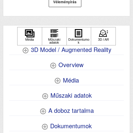
Véleményírás
Súly (kg)
5
Papír méret
A4
Technológia
tintasugaras
Hálozat
Igen
Wifi
Igen
3D Model / Augmented Reality
Szkennelés
igen
Overview
Média
Műszaki adatok
A doboz tartalma
Dokumentumok