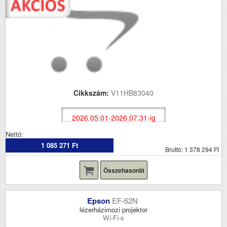
Cikkszám:
V11HB83040
2026.05.01-2026.07.31-ig
Nettó:
1 085 271 Ft
Bruttó: 1 378 294 Ft
Összehasonlít
Epson
EF-62N
lézerházimozi projektor
Wi-Fi-s