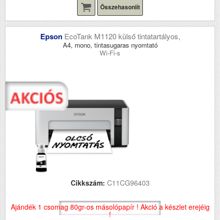
Összehasonlít
Epson
EcoTank M1120 külső tintatartályos,
A4, mono, tintasugaras nyomtató
Wi-Fi-s
Cikkszám:
C11CG96403
Ajándék 1 csomag 80gr-os másolópapír ! Akció a készlet erejéig
!