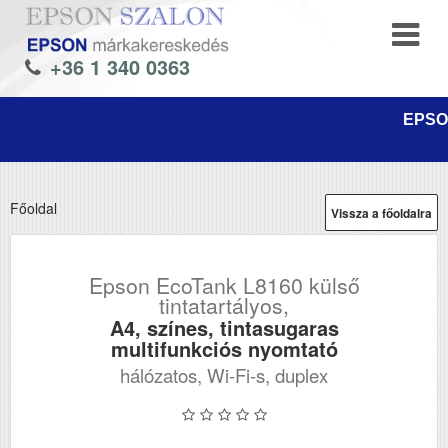
+36 1 340 0363
EPSON
Főoldal
Vissza a főoldalra
Epson EcoTank L8160 külső
tintatartályos,
A4, színes, tintasugaras
multifunkciós nyomtató
hálózatos, Wi-Fi-s, duplex