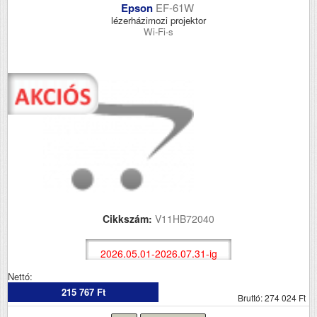
Epson
EF-61W
lézerházimozi projektor
Wi-Fi-s
Cikkszám:
V11HB72040
2026.05.01-2026.07.31-ig
Nettó:
215 767 Ft
Bruttó: 274 024 Ft