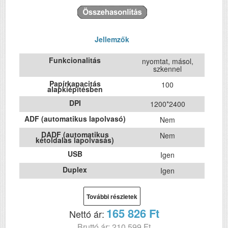
Jellemzők
Funkcionalitás
nyomtat, másol,
szkennel
Papírkapacitás
100
alapkiépítésben
DPI
1200*2400
ADF (automatikus lapolvasó)
Nem
DADF (automatikus
Nem
kétoldalas lapolvasás)
USB
Igen
Duplex
Igen
Szín
színes
További részletek
Méret
162x403x369
165 826 Ft
Nettó ár:
Súly (kg)
8.4
Bruttó ár: 210 599 Ft