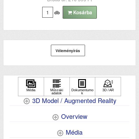
Papír méret
A4
Kosárba
Technológia
db
tintasugaras
Hálozat
Igen
Wifi
Igen
Szkennelés
igen
Véleményírás
3D Model / Augmented Reality
Overview
Média