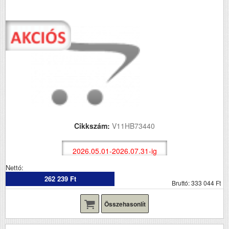
Cikkszám:
V11HB73440
2026.05.01-2026.07.31-ig
Nettó:
262 239 Ft
Bruttó: 333 044 Ft
Összehasonlít