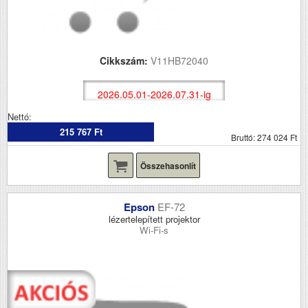
Cikkszám:
V11HB72040
2026.05.01-2026.07.31-ig
Nettó:
215 767 Ft
Bruttó: 274 024 Ft
Összehasonlít
Epson
EF-72
lézertelepített projektor
Wi-Fi-s