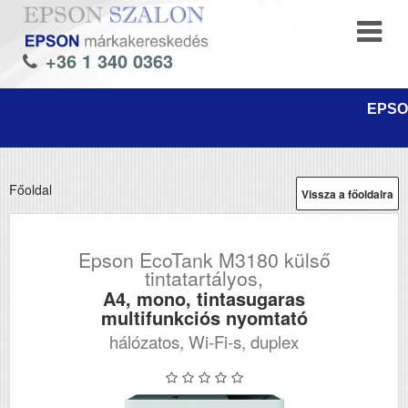
+36 1 340 0363
EPSON
Főoldal
Vissza a főoldalra
Epson EcoTank M3180 külső
tintatartályos,
A4, mono, tintasugaras
multifunkciós nyomtató
hálózatos, Wi-Fi-s, duplex