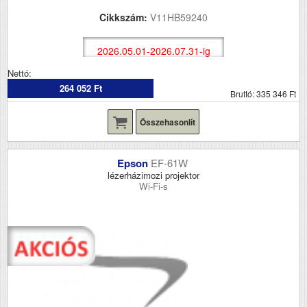
Cikkszám:
V11HB59240
2026.05.01-2026.07.31-ig
Nettó:
264 052 Ft
Bruttó: 335 346 Ft
Összehasonlít
Epson
EF-61W
lézerházimozi projektor
Wi-Fi-s