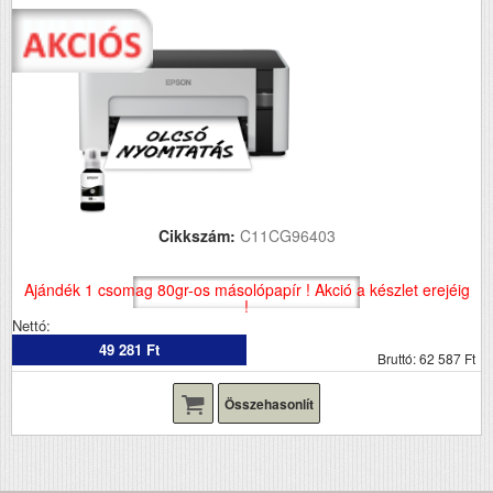
Cikkszám:
C11CG96403
Ajándék 1 csomag 80gr-os másolópapír ! Akció a készlet erejéig
!
Nettó:
49 281 Ft
Bruttó: 62 587 Ft
Összehasonlít