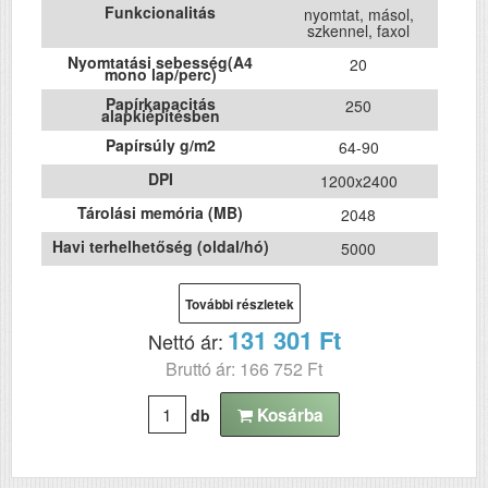
Funkcionalitás
nyomtat, másol,
szkennel, faxol
Nyomtatási sebesség(A4
20
mono lap/perc)
Papírkapacitás
250
alapkiépítésben
Papírsúly g/m2
64-90
DPI
1200x2400
Tárolási memória (MB)
2048
Havi terhelhetőség (oldal/hó)
5000
Első fekete nyomat
6
elkészítési ideje (mp)
További részletek
ADF (automatikus lapolvasó)
Igen
131 301 Ft
Nettó ár:
DADF (automatikus
Nem
kétoldalas lapolvasás)
Bruttó ár: 166 752 Ft
USB
Igen
Kosárba
db
Duplex
Igen
Szín
mono