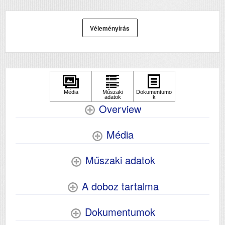
Méret
346x375x347
Súly (kg)
7.3
Véleményírás
Papír méret
A4
Technológia
tintasugaras
Hálozat
Igen
Wifi
Igen
Szkennelés
igen
Overview
Média
Műszaki adatok
A doboz tartalma
Dokumentumok