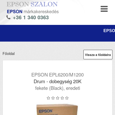
+36 1 340 0363
EPSON
Főoldal
Vissza a főoldalra
EPSON EPL6200/M1200
Drum - dobegység 20K
fekete (Black), eredeti