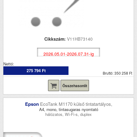
Cikkszám:
V11HB73140
2026.05.01-2026.07.31-ig
Nettó:
275 794 Ft
Bruttó: 350 258 Ft
Összehasonlít
Epson
EcoTank M1170 külső tintatartályos,
A4, mono, tintasugaras nyomtató
hálózatos, Wi-Fi-s, duplex