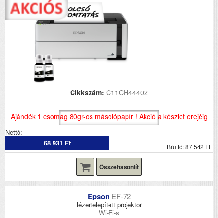
Cikkszám:
C11CH44402
Ajándék 1 csomag 80gr-os másolópapír ! Akció a készlet erejéig
!
Nettó:
68 931 Ft
Bruttó: 87 542 Ft
Összehasonlít
Epson
EF-72
lézertelepített projektor
Wi-Fi-s