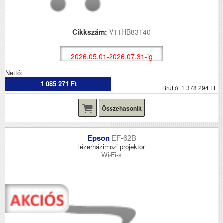
Cikkszám:
V11HB83140
2026.05.01-2026.07.31-ig
Nettó:
1 085 271 Ft
Bruttó: 1 378 294 Ft
Összehasonlít
Epson
EF-62B
lézerházimozi projektor
Wi-Fi-s