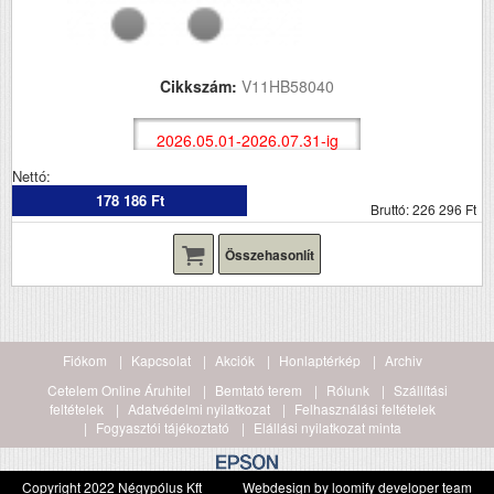
Cikkszám:
V11HB58040
2026.05.01-2026.07.31-ig
Nettó:
178 186 Ft
Bruttó: 226 296 Ft
Összehasonlít
Fiókom
Kapcsolat
Akciók
Honlaptérkép
Archiv
Cetelem Online Áruhitel
Bemtató terem
Rólunk
Szállítási
feltételek
Adatvédelmi nyilatkozat
Felhasználási feltételek
Fogyasztói tájékoztató
Elállási nyilatkozat minta
Copyright 2022 Négypólus Kft
Webdesign by loomify developer team