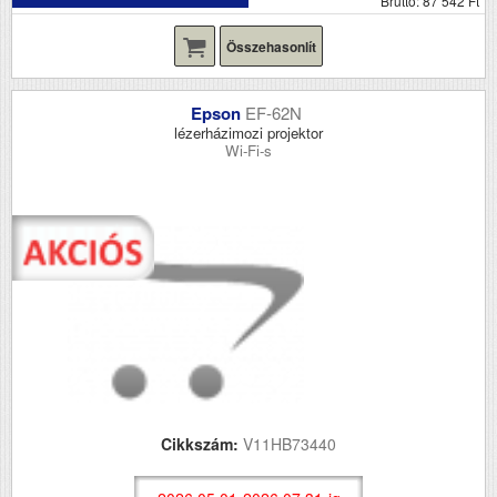
Bruttó: 87 542 Ft
Összehasonlít
Epson
EF-62N
lézerházimozi projektor
Wi-Fi-s
Cikkszám:
V11HB73440