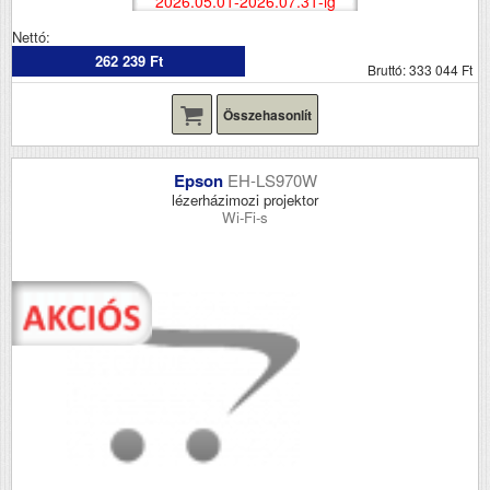
2026.05.01-2026.07.31-ig
Nettó:
262 239 Ft
Bruttó: 333 044 Ft
Összehasonlít
Epson
EH-LS970W
lézerházimozi projektor
Wi-Fi-s