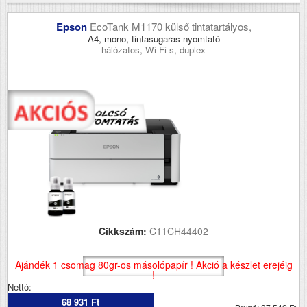
Epson
EcoTank M1170 külső tintatartályos,
A4, mono, tintasugaras nyomtató
hálózatos, Wi-Fi-s, duplex
Cikkszám:
C11CH44402
Ajándék 1 csomag 80gr-os másolópapír ! Akció a készlet erejéig
!
Nettó:
68 931 Ft