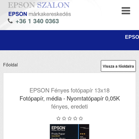
+36 1 340 0363
EPSON
Főoldal
Vissza a főoldalra
EPSON Fényes fotópapír 13x18
Fotópapír, média - Nyomtatópapír 0,05K
fényes, eredeti