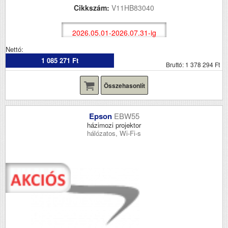
Cikkszám:
V11HB83040
2026.05.01-2026.07.31-ig
Nettó:
1 085 271 Ft
Bruttó: 1 378 294 Ft
Összehasonlít
Epson
EBW55
házimozi projektor
hálózatos, Wi-Fi-s