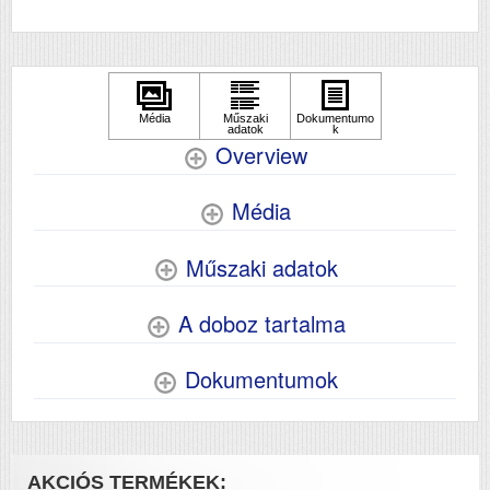
Szkennelés
nem
Megjegyzés
Opcionálisan rendelhető
hozzá 150 és 50 lapos
vágottlap-adagoló, traktor,
tekercspapír-tartó
Overview
Média
Műszaki adatok
A doboz tartalma
Dokumentumok
AKCIÓS TERMÉKEK: