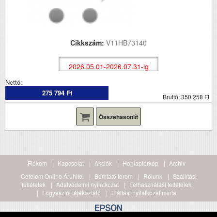
Cikkszám:
V11HB73140
2026.05.01-2026.07.31-ig
Nettó:
275 794 Ft
Bruttó: 350 258 Ft
Összehasonlít
Fiókom
Kapcsolat
Akciók
Honlaptérkép
Archiv
Cetelem Online Áruhitel
Bemtató terem
Rólunk
Szállítási
feltételek
Adatvédelmi nyilatkozat
Felhasználási feltételek
Fogyasztói tájékoztató
Elállási nyilatkozat minta