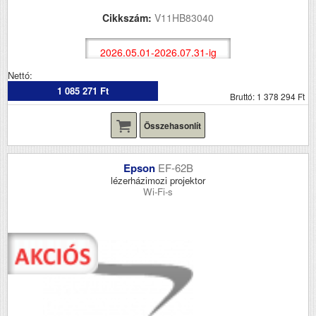
Cikkszám:
V11HB83040
2026.05.01-2026.07.31-ig
Nettó:
1 085 271 Ft
Bruttó: 1 378 294 Ft
Összehasonlít
Epson
EF-62B
lézerházimozi projektor
Wi-Fi-s