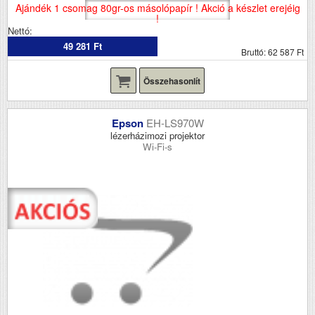
Ajándék 1 csomag 80gr-os másolópapír ! Akció a készlet erejéig
!
Nettó:
49 281 Ft
Bruttó: 62 587 Ft
Összehasonlít
Epson
EH-LS970W
lézerházimozi projektor
Wi-Fi-s