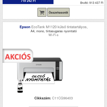
719 242 Ft
Bruttó: 913 437 Ft
Összehasonlít
Epson
EcoTank M1120 külső tintatartályos,
A4, mono, tintasugaras nyomtató
Wi-Fi-s
Cikkszám:
C11CG96403