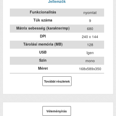
Jellemzők
Funkcionalitás
nyomtat
Tűk száma
9
Mátrix sebesség (karakter/mp)
680
DPI
240 x 144
Tárolási memória (MB)
128
USB
Igen
Szín
mono
Méret
168x589‎x350
Súly (kg)
9.4
További részletek
Papír méret
A3
Technológia
mátrix
Hálozat
Igen
Wifi
Igen
Véleményírás