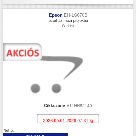
Epson
EH-LS670B
lézerházimozi projektor
Wi-Fi-s
Cikkszám:
V11HB82140
2026.05.01-2026.07.31-ig
Nettó: