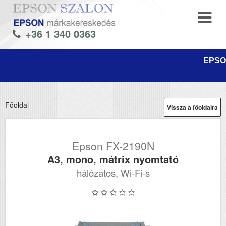
+36 1 340 0363
EPSON
Főoldal
Vissza a főoldalra
Epson FX-2190N
A3, mono, mátrix nyomtató
hálózatos, Wi-Fi-s