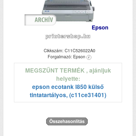
Epson
Cikkszám: C11C526022A0
Forgalmazó: Epson
MEGSZŰNT TERMÉK
, ajánljuk
helyette:
epson ecotank l850 külső
tintatartályos, (c11ce31401)