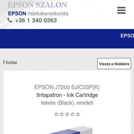
+36 1 340 0363
EPSON
Főoldal
Vissza a főoldalra
EPSON J7200 SJIC33P(K)
tintapatron - Ink Cartridge
fekete (Black), eredeti