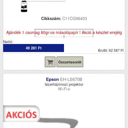
Cikkszám:
C11CG96403
Ajándék 1 csomag 80gr-os másolópapír ! Akció a készlet erejéig
!
Nettó:
49 281 Ft
Bruttó: 62 587 Ft
Összehasonlít
Epson
EH-LS670B
lézerházimozi projektor
Wi-Fi-s