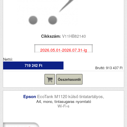
Cikkszám:
V11HB82140
2026.05.01-2026.07.31-ig
Nettó:
719 242 Ft
Bruttó: 913 437 Ft
Összehasonlít
Epson
EcoTank M1120 külső tintatartályos,
A4, mono, tintasugaras nyomtató
Wi-Fi-s