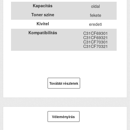
Kapacitás
oldal
Toner szine
fekete
Kivitel
eredeti
Kompatibilitás
C31CF69301
C31CF69321
C31CF70301
C31CF70321
További részletek
Véleményírás