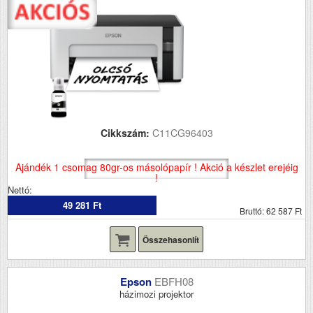
Cikkszám:
C11CG96403
Ajándék 1 csomag 80gr-os másolópapír ! Akció a készlet erejéig
!
Nettó:
49 281 Ft
Bruttó: 62 587 Ft
Összehasonlít
Epson
EBFH08
házimozi projektor