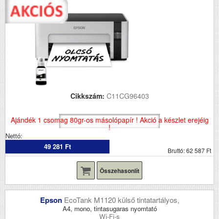
Cikkszám:
C11CG96403
Ajándék 1 csomag 80gr-os másolópapír ! Akció a készlet erejéig
!
Nettó:
49 281 Ft
Bruttó: 62 587 Ft
Összehasonlít
Epson
EcoTank M1120 külső tintatartályos,
A4, mono, tintasugaras nyomtató
Wi-Fi-s