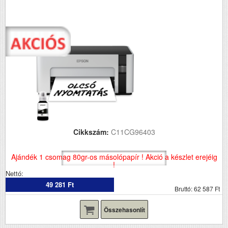
Cikkszám:
C11CG96403
Ajándék 1 csomag 80gr-os másolópapír ! Akció a készlet erejéig
!
Nettó:
49 281 Ft
Bruttó: 62 587 Ft
Összehasonlít