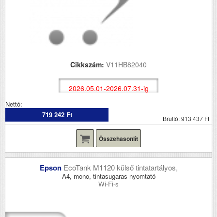
Cikkszám:
V11HB82040
2026.05.01-2026.07.31-ig
Nettó:
719 242 Ft
Bruttó: 913 437 Ft
Összehasonlít
Epson
EcoTank M1120 külső tintatartályos,
A4, mono, tintasugaras nyomtató
Wi-Fi-s