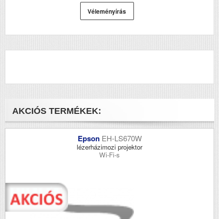
Véleményírás
AKCIÓS TERMÉKEK:
Epson
EH-LS670W
lézerházimozi projektor
Wi-Fi-s