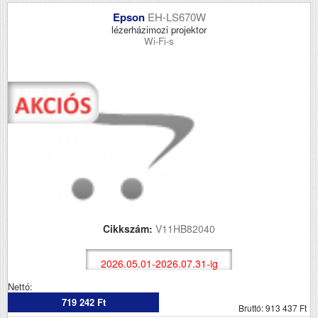
Epson
EH-LS670W
lézerházimozi projektor
Wi-Fi-s
Cikkszám:
V11HB82040
2026.05.01-2026.07.31-ig
Nettó:
719 242 Ft
Bruttó: 913 437 Ft