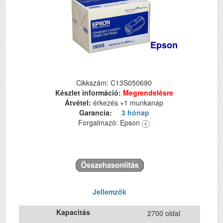
Epson
Cikkszám: C13S050690
Készlet információ:
Megrendelésre
Átvétel:
érkezés +1 munkanap
Garancia:
3 hónap
Forgalmazó: Epson
Jellemzők
Kapacitás
2700 oldal