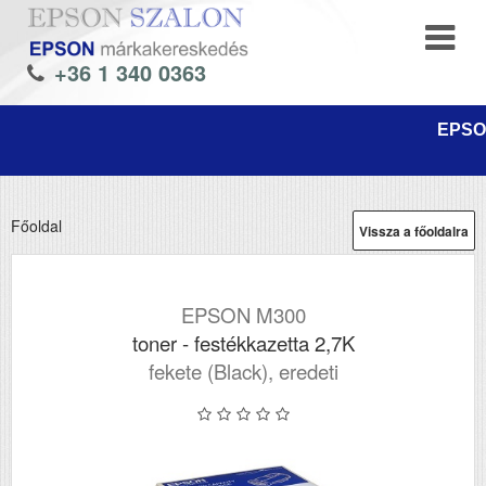
+36 1 340 0363
EPSON
Főoldal
Vissza a főoldalra
EPSON M300
toner - festékkazetta 2,7K
fekete (Black), eredeti