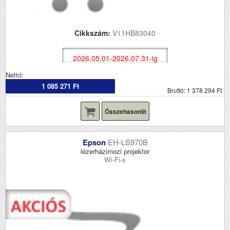
Cikkszám:
V11HB83040
2026.05.01-2026.07.31-ig
Nettó:
1 085 271 Ft
Bruttó: 1 378 294 Ft
Összehasonlít
Epson
EH-LS970B
lézerházimozi projektor
Wi-Fi-s