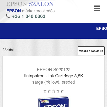
+36 1 340 0363
EPSON
Főoldal
Vissza a főoldalra
EPSON S020122
tintapatron - Ink Cartridge 3,8K
sárga (Yellow), eredeti