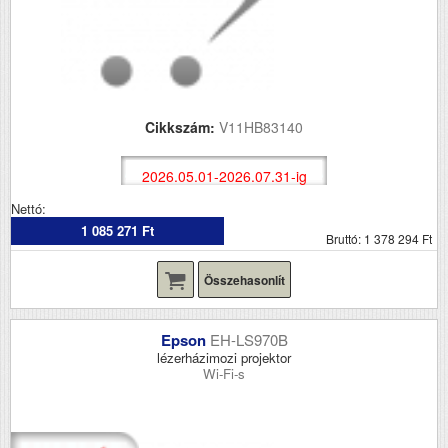
Cikkszám:
V11HB83140
2026.05.01-2026.07.31-ig
Nettó:
1 085 271 Ft
Bruttó: 1 378 294 Ft
Összehasonlít
Epson
EH-LS970B
lézerházimozi projektor
Wi-Fi-s