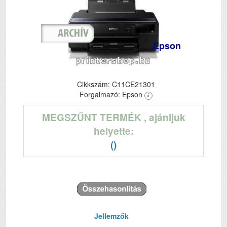
Epson
Cikkszám: C11CE21301
Forgalmazó: Epson
MEGSZŰNT TERMÉK
, ajánljuk
helyette:
()
Jellemzők