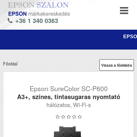
+36 1 340 0363
EPSON
Főoldal
Vissza a főoldalra
Epson SureColor SC-P600
A3+, színes, tintasugaras nyomtató
hálózatos, Wi-Fi-s