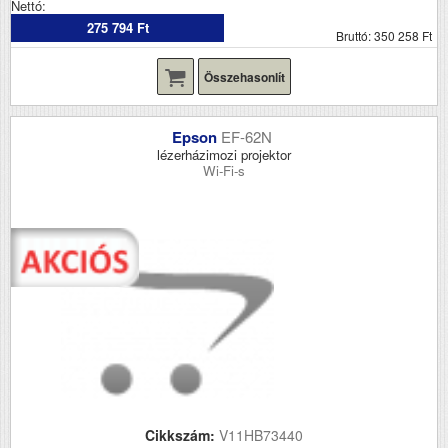
Nettó:
275 794 Ft
Bruttó: 350 258 Ft
Összehasonlít
Epson
EF-62N
lézerházimozi projektor
Wi-Fi-s
Cikkszám:
V11HB73440