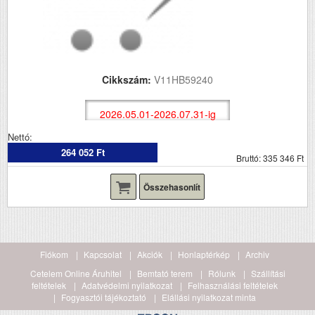
Cikkszám:
V11HB59240
2026.05.01-2026.07.31-ig
Nettó:
264 052 Ft
Bruttó: 335 346 Ft
Összehasonlít
Fiókom
Kapcsolat
Akciók
Honlaptérkép
Archiv
Cetelem Online Áruhitel
Bemtató terem
Rólunk
Szállítási
feltételek
Adatvédelmi nyilatkozat
Felhasználási feltételek
Fogyasztói tájékoztató
Elállási nyilatkozat minta