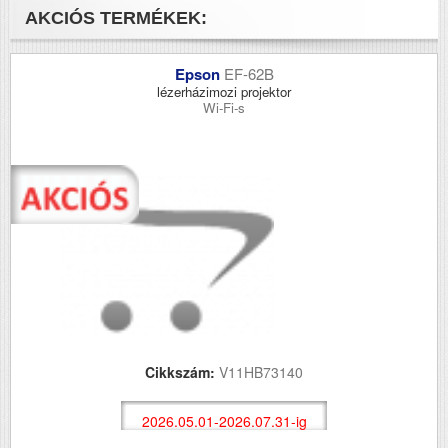
AKCIÓS TERMÉKEK:
Epson
EF-62B
lézerházimozi projektor
Wi-Fi-s
Cikkszám:
V11HB73140
2026.05.01-2026.07.31-ig