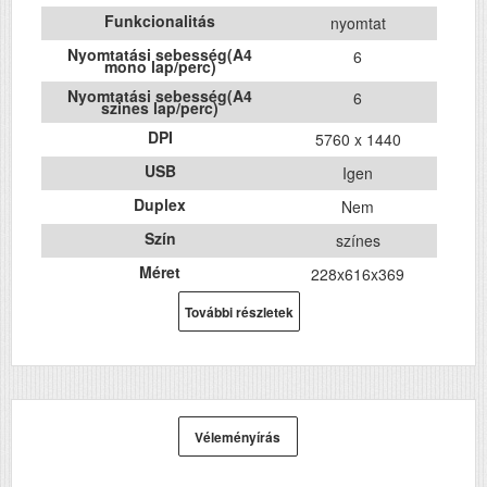
Funkcionalitás
nyomtat
Nyomtatási sebesség(A4
6
mono lap/perc)
Nyomtatási sebesség(A4
6
szines lap/perc)
DPI
5760 x 1440
USB
Igen
Duplex
Nem
Szín
színes
Méret
228x616x369
Súly (kg)
15
További részletek
Papír méret
A3+
Technológia
tintasugaras
Hálozat
Igen
Véleményírás
Wifi
Igen
Szkennelés
nem