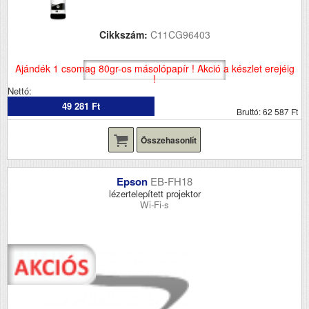
Cikkszám:
C11CG96403
Ajándék 1 csomag 80gr-os másolópapír ! Akció a készlet erejéig
!
Nettó:
49 281 Ft
Bruttó: 62 587 Ft
Összehasonlít
Epson
EB-FH18
lézertelepített projektor
Wi-Fi-s