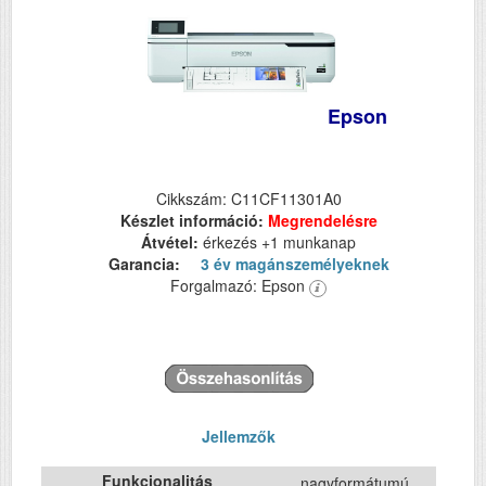
Epson
Cikkszám: C11CF11301A0
Készlet információ:
Megrendelésre
Átvétel:
érkezés +1 munkanap
Garancia:
3 év magánszemélyeknek
Forgalmazó: Epson
Jellemzők
Funkcionalitás
nagyformátumú