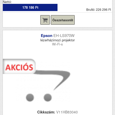
Nettó:
178 186 Ft
Bruttó: 226 296 Ft
Összehasonlít
Epson
EH-LS970W
lézerházimozi projektor
Wi-Fi-s
Cikkszám:
V11HB83040