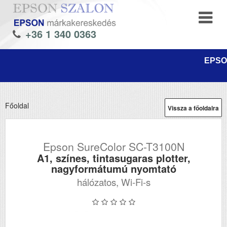
+36 1 340 0363
EPSON
Főoldal
Vissza a főoldalra
Epson SureColor SC-T3100N
A1, színes, tintasugaras plotter,
nagyformátumú nyomtató
hálózatos, Wi-Fi-s