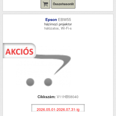
Összehasonlít
Epson
EBW55
házimozi projektor
hálózatos, Wi-Fi-s
Cikkszám:
V11HB58040
2026.05.01-2026.07.31-ig