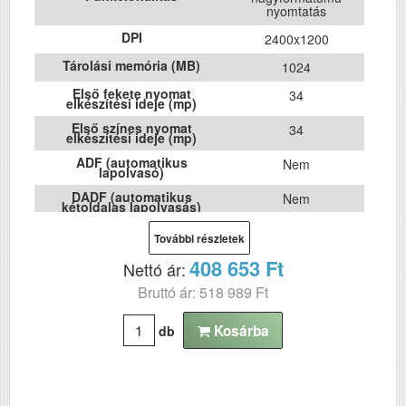
nyomtatás
DPI
2400x1200
Tárolási memória (MB)
1024
Első fekete nyomat
34
elkészítési ideje (mp)
Első színes nyomat
34
elkészítési ideje (mp)
ADF (automatikus
Nem
lapolvasó)
DADF (automatikus
Nem
kétoldalas lapolvasás)
USB
Igen
További részletek
Duplex
Nem
408 653 Ft
Nettó ár:
Szín
színes
Bruttó ár: 518 989 Ft
Méret
230x970x505
Kosárba
db
Súly (kg)
41.6
Papír méret
A1
Technológia
tintasugaras