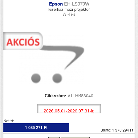
Epson
EH-LS970W
lézerházimozi projektor
Wi-Fi-s
Cikkszám:
V11HB83040
2026.05.01-2026.07.31-ig
Nettó:
1 085 271 Ft
Bruttó: 1 378 294 Ft