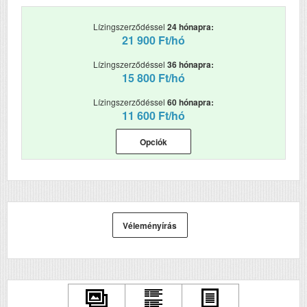
Hálozat
Igen
Lízingszerződéssel
24 hónapra:
Wifi
21 900 Ft/hó
Igen
Szkennelés
nem
Lízingszerződéssel
36 hónapra:
15 800 Ft/hó
Lízingszerződéssel
60 hónapra:
11 600 Ft/hó
Opciók
Véleményírás