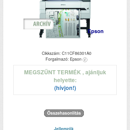
Epson
Cikkszám: C11CF86301A0
Forgalmazó: Epson
MEGSZŰNT TERMÉK
, ajánljuk
helyette:
(hívjon!)
Jellemzők