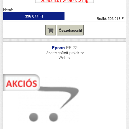
2026.05.01-2026.07.31-ig
Nettó:
396 077 Ft
Bruttó: 503 018 Ft
Összehasonlít
Epson
EF-72
lézertelepített projektor
Wi-Fi-s