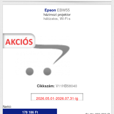
Epson
EBW55
házimozi projektor
hálózatos, Wi-Fi-s
Cikkszám:
V11HB58040
2026.05.01-2026.07.31-ig
Nettó:
178 186 Ft