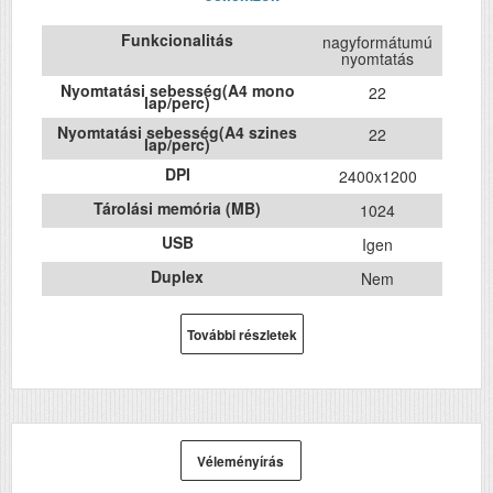
Funkcionalitás
nagyformátumú
nyomtatás
Nyomtatási sebesség(A4 mono
22
lap/perc)
Nyomtatási sebesség(A4 szines
22
lap/perc)
DPI
2400x1200
Tárolási memória (MB)
1024
USB
Igen
Duplex
Nem
Szín
színes
További részletek
Méret
1060x1385x750
Súly (kg)
76
Papír méret
A0
Technológia
tintasugaras
Véleményírás
Hálozat
Igen