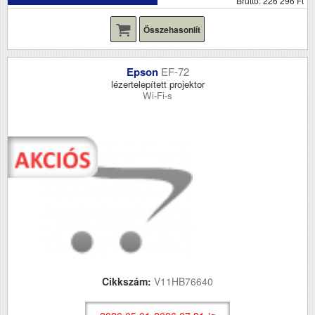
Bruttó: 226 296 Ft
Összehasonlít
Epson
EF-72
lézertelepített projektor
Wi-Fi-s
Cikkszám:
V11HB76640