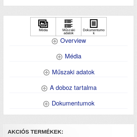
Wifi
Igen
Szkennelés
nem
Megjegyzés
Szegélymentes nyomtatás,
Automatikus vágó, Állvánnyal
Overview
felszerelt
Média
Műszaki adatok
A doboz tartalma
Dokumentumok
AKCIÓS TERMÉKEK: