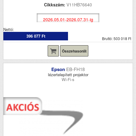
Cikkszám:
V11HB76640
2026.05.01-2026.07.31-ig
Nettó:
396 077 Ft
Bruttó: 503 018 Ft
Összehasonlít
Epson
EB-FH18
lézertelepített projektor
Wi-Fi-s