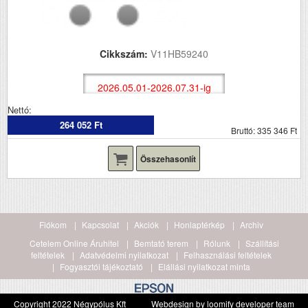
Cikkszám:
V11HB59240
2026.05.01-2026.07.31-ig
Nettó:
264 052 Ft
Bruttó: 335 346 Ft
Összehasonlít
Fiókom
Kapcsolat
Akciók
Honlaptérkép
Archiv
Cetelem Online Áruhitel
Bemtató terem
Rólunk
Szállítási
feltételek
Adatvédelmi nyilatkozat
Felhasználási feltételek
Fogyasztói tájékoztató
Elállási nyilatkozat minta
Copyright 2022 Négypólus Kft
Webdesign by loomify developer team