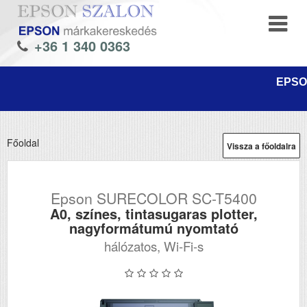
+36 1 340 0363
EPSON
Főoldal
Vissza a főoldalra
Epson SURECOLOR SC-T5400
A0, színes, tintasugaras plotter,
nagyformátumú nyomtató
hálózatos, Wi-Fi-s