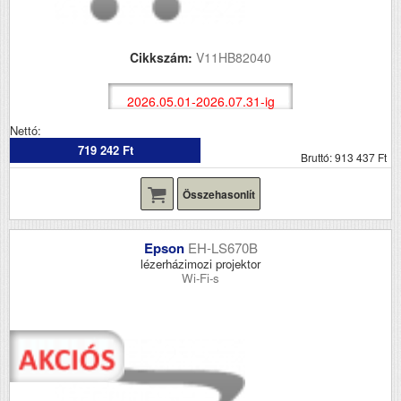
Cikkszám:
V11HB82040
2026.05.01-2026.07.31-ig
Nettó:
719 242 Ft
Bruttó: 913 437 Ft
Összehasonlít
Epson
EH-LS670B
lézerházimozi projektor
Wi-Fi-s