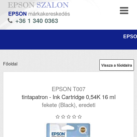
+36 1 340 0363
EPSON
Főoldal
Vissza a főoldalra
EPSON T007
tintapatron - Ink Cartridge 0,54K 16 ml
fekete (Black), eredeti