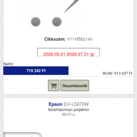
Cikkszám:
V11HB82140
2026.05.01-2026.07.31-ig
Nettó:
719 242 Ft
Bruttó: 913 437 Ft
Összehasonlít
Epson
EH-LS670W
lézerházimozi projektor
Wi-Fi-s