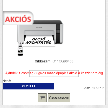
Cikkszám:
C11CG96403
Ajándék 1 csomag 80gr-os másolópapír ! Akció a készlet erejéig
!
Nettó:
49 281 Ft
Bruttó: 62 587 Ft
Összehasonlít