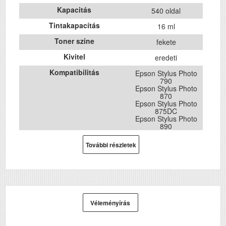
Kapacitás
540 oldal
Tintakapacítás
16 ml
Toner szine
fekete
Kivitel
eredeti
Kompatibilitás
Epson Stylus Photo
790
Epson Stylus Photo
870
Epson Stylus Photo
875DC
Epson Stylus Photo
890
Epson Stylus Photo
895
További részletek
Epson Stylus Photo
895EX
Epson Stylus Photo
900
Epson Stylus Photo
915
Epson Stylus Photo
1290
Véleményírás