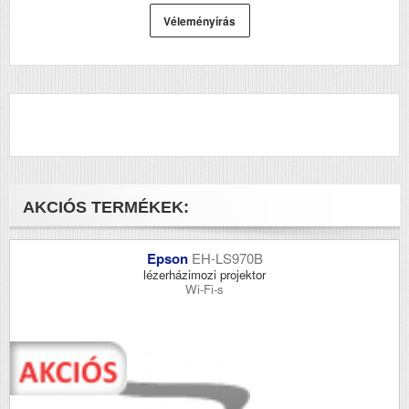
Véleményírás
AKCIÓS TERMÉKEK:
Epson
EH-LS970B
lézerházimozi projektor
Wi-Fi-s