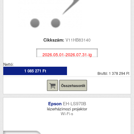
Cikkszám:
V11HB83140
2026.05.01-2026.07.31-ig
Nettó:
1 085 271 Ft
Bruttó: 1 378 294 Ft
Összehasonlít
Epson
EH-LS970B
lézerházimozi projektor
Wi-Fi-s