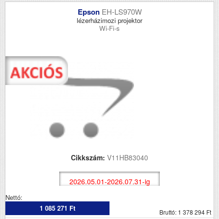
Epson
EH-LS970W
lézerházimozi projektor
Wi-Fi-s
Cikkszám:
V11HB83040
2026.05.01-2026.07.31-ig
Nettó:
1 085 271 Ft
Bruttó: 1 378 294 Ft