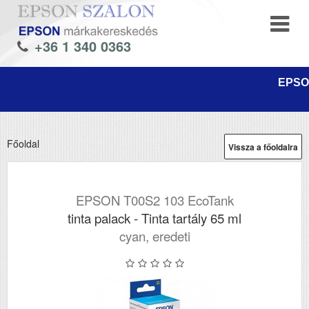
+36 1 340 0363
EPSON
Főoldal
Vissza a főoldalra
EPSON T00S2 103 EcoTank
tinta palack - Tinta tartály 65 ml
cyan, eredeti