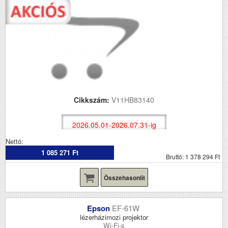
Cikkszám:
V11HB83140
2026.05.01-2026.07.31-ig
Nettó:
1 085 271 Ft
Bruttó: 1 378 294 Ft
Összehasonlít
Epson
EF-61W
lézerházimozi projektor
Wi-Fi-s