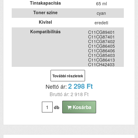
Tintakapacítás
65 ml
Toner szine
cyan
Kivitel
eredeti
Kompatibilitás
C11CG89401
C11CG87401
C11CG87402
C11CG86405
C11CG86406
C11CG85403
C11CG86413
C11CH42403
C11CJ70401
C11CJ71402
További részletek
C11CJ68401
C11CJ68402
2 298 Ft
Nettó ár:
C11CJ67405
C11CJ67406
Bruttó ár: 2 918 Ft
C11CJ67407
C11CJ66407
C11CJ66412
Kosárba
db
C11CJ65403
C11CJ65402